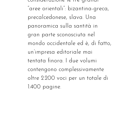
considerazione le tre grandi
“aree orientali”: bizantina-greca,
precalcedonese, slava. Una
panoramica sulla santità in
gran parte sconosciuta nel
mondo occidentale ed è, di fatto,
un’impresa editoriale mai
tentata finora. I due volumi
contengono complessivamente
oltre 2.200 voci per un totale di
1.400 pagine.