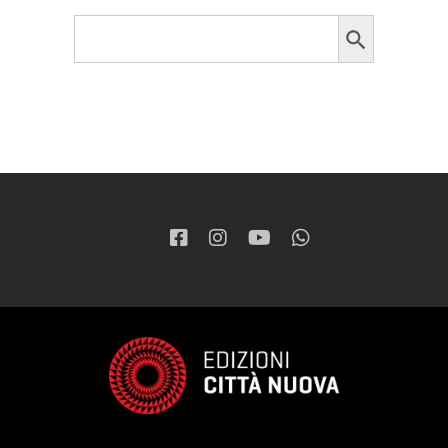
Search Button
Search
for: