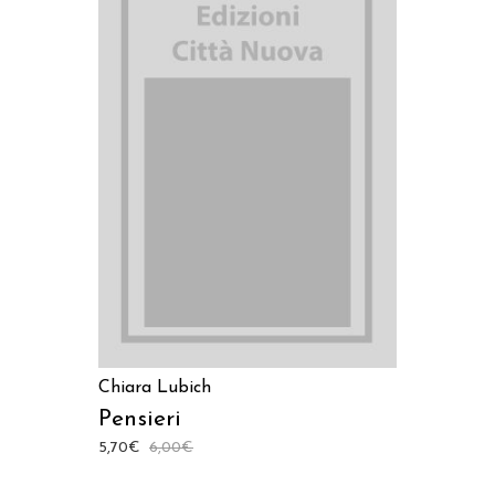
AGGIUNGI AL CARRELLO
Chiara Lubich
Pensieri
5,70
€
6,00
€