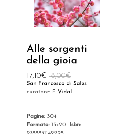
Alle sorgenti
della gioia
17,10
€
18,00
€
San Francesco di Sales
curatore:
F. Vidal
Pagine:
304
Formato:
13x20
Isbn:
9788831142298