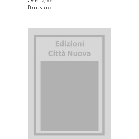
7,60
€
8,00
€
Brossura
AGGIUNGI AL CARRELLO