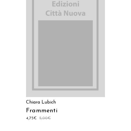
AGGIUNGI AL CARRELLO
Chiara Lubich
Frammenti
4,75
€
5,00
€