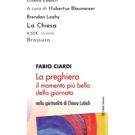
Chiara Lubich
A cura di:
Hubertus Blaumeiser
Brendan Leahy
La Chiesa
9,50
€
10,00
€
Brossura
AGGIUNGI AL CARRELLO