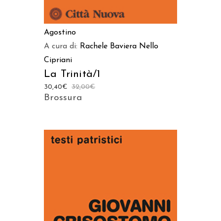
Agostino
A cura di:
Rachele Baviera
Nello
Cipriani
La Trinità/1
30,40
€
32,00
€
Brossura