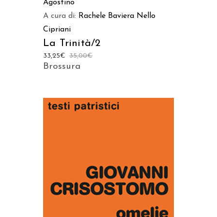
Agostino
A cura di:
Rachele Baviera
Nello
Cipriani
La Trinità/2
33,25
€
35,00
€
Brossura
AGGIUNGI AL CARRELLO