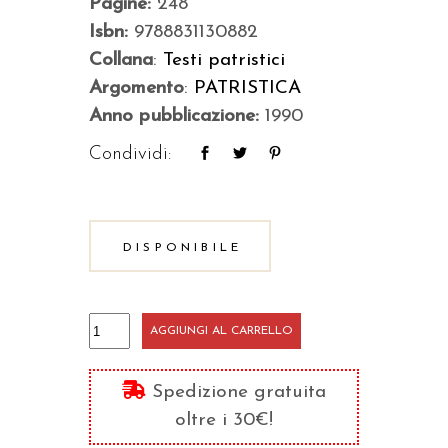
Pagine:
248
Isbn:
9788831130882
Collana
:
Testi patristici
Argomento
:
PATRISTICA
Anno pubblicazione:
1990
Condividi:
DISPONIBILE
Omelie
AGGIUNGI AL CARRELLO
sui
Vangeli
Spedizione gratuita
quantità
oltre i 30€!