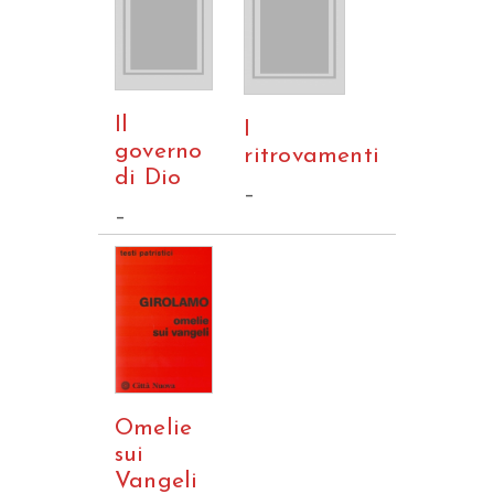
Il
I
governo
ritrovamenti
di Dio
–
–
Omelie
sui
Vangeli