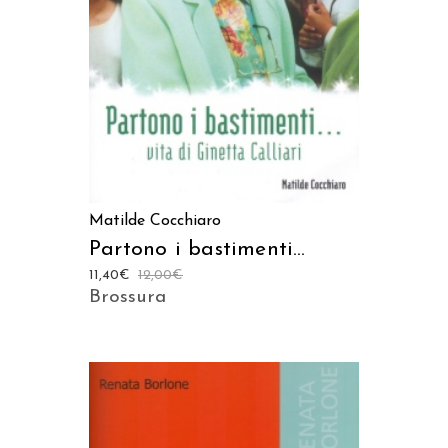
Matilde Cocchiaro
Partono i bastimenti…
11,40
€
12,00
€
Brossura