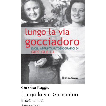
AGGIUNGI AL CARRELLO
Caterina Ruggiu
Lungo la via Gocciadoro
11,40
€
12,00
€