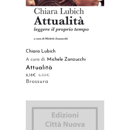
Chiara Lubich
A cura di:
Michele Zanzucchi
Attualità
6,18
€
6,50
€
Brossura