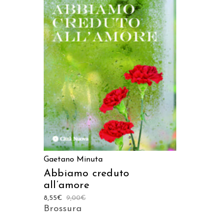
AGGIUNGI AL CARRELLO
Gaetano Minuta
Abbiamo creduto
all’amore
8,55
€
9,00
€
Brossura