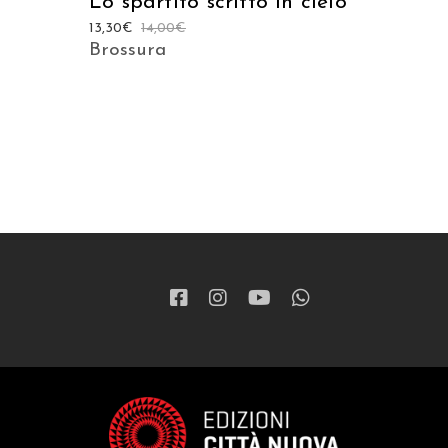
Lo spartito scritto in cielo
13,30
€
14,00
€
Brossura