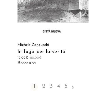
Michele Zanzucchi
In fuga per la verità
19,00
€
20,00
€
Brossura
1
2
3
4
5