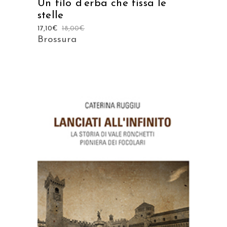
Un filo d’erba che fissa le
stelle
17,10
€
18,00
€
Brossura
AGGIUNGI AL CARRELLO