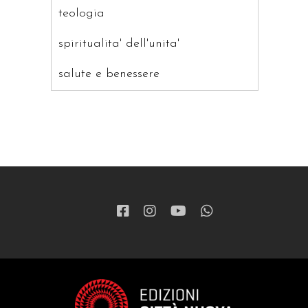
teologia
spiritualita' dell'unita'
salute e benessere
saggistica
ragazzi
patristica
narrativa
letteratura spirituale
grandi opere
formazione cristiana e liturgia