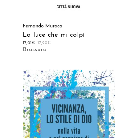
Fernando Muraca
La luce che mi colpì
17,01
€
17,90
€
Brossura