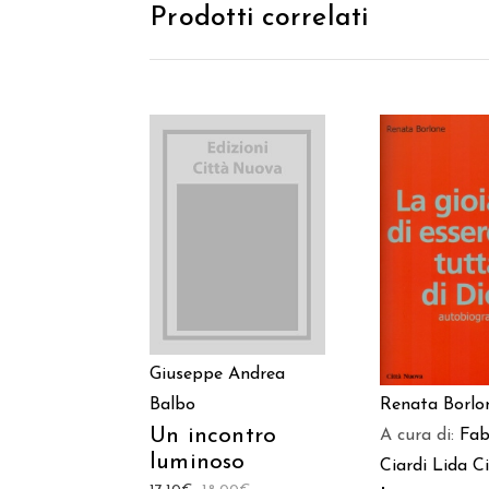
Prodotti correlati
AGGIUNGI AL
AGGIUNGI
CARRELLO
CARREL
Giuseppe Andrea
Balbo
Renata Borlo
Un incontro
A cura di:
Fab
luminoso
Ciardi
Lida Ci