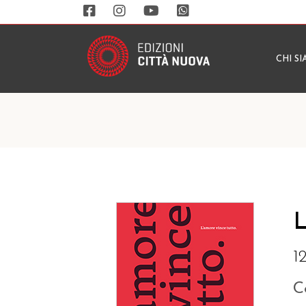
CHI S
L
1
C