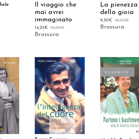
Il viaggio che
La pienezza
hele
mai avrei
della gioia
immaginato
9,50
€
10,00
€
Brossura
14,25
€
15,00
€
Brossura
ESAURITO
 AL
AGGIUNGI AL
LEGGI TUTTO
LO
CARRELLO