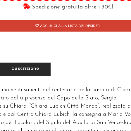
tto
Spedizione gratuita oltre i 30€!
antità
AGGIUNGI ALLA LISTA DEI DESIDERI
descrizione
i momenti salienti del centenario della nascita di Chia
orato dalla presenza del Capo dello Stato, Sergio
 su Chiara: “Chiara Lubich Città Mondo”, realizzata d
o e dal Centro Chiara Lubich; la consegna a Maria Vo
dei Focolari, del Sigillo dell’Aquila di San Venceslao
erritoriali cui si sono affiancati durante il centenario l