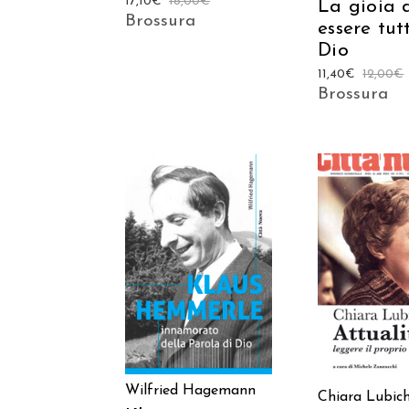
17,10
€
18,00
€
La gioia 
Brossura
essere tut
Dio
11,40
€
12,00
€
Brossura
AGGIUNGI AL
AGGIUNGI
CARRELLO
CARREL
Wilfried Hagemann
Chiara Lubic