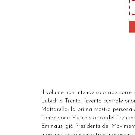
tu
qu
Il volume non intende solo ripercorre 
Lubich a Trento: l’evento centrale on
Mattarella; la prima mostra personale
Fondazione Museo storico del Trentin
Emmaus, già Presidente del Movimento 
massima onorificenza trentina; eventi t