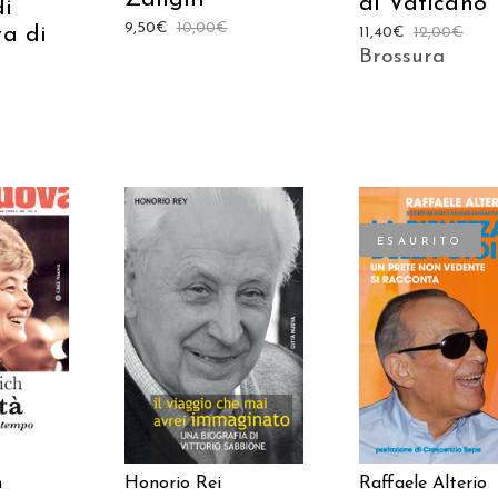
al Vaticano
di
9,50
€
10,00
€
ta di
11,40
€
12,00
€
Brossura
ESAURITO
 AL
AGGIUNGI AL
LEGGI TUTTO
LO
CARRELLO
h
Honorio Rei
Raffaele Alterio