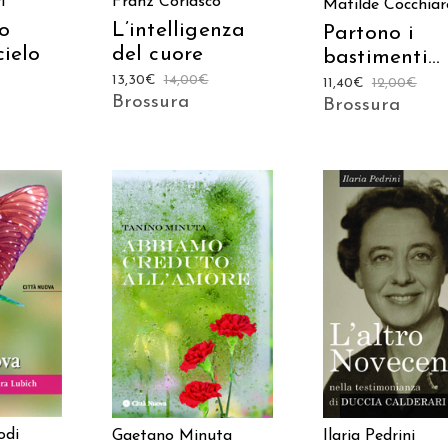
Franz Coriasco
i
Matilde Cocchiar
L’intelligenza
to
Partono i
del cuore
cielo
bastimenti…
13,30
€
14,00
€
11,40
€
12,00
€
Brossura
Brossura
 AL
AGGIUNGI AL
AGGIUNGI AL
LO
CARRELLO
CARRELLO
odi
Gaetano Minuta
Ilaria Pedrini