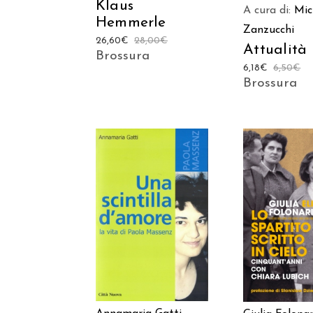
Klaus
A cura di:
Mic
Hemmerle
Zanzucchi
26,60
€
28,00
€
Attualità
Brossura
6,18
€
6,50
€
Brossura
AGGIUNGI AL
AGGIUNGI
CARRELLO
CARREL