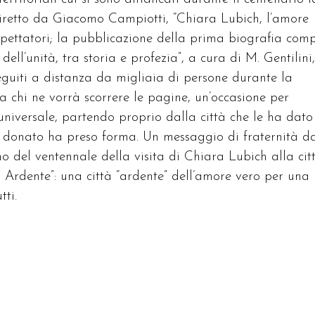
 diretto da Giacomo Campiotti, “Chiara Lubich, l’amore
i spettatori; la pubblicazione della prima biografia com
ell’unità, tra storia e profezia”, a cura di M. Gentilini,
eguiti a distanza da migliaia di persone durante la
 a chi ne vorrà scorrere le pagine, un’occasione per
universale, partendo proprio dalla città che le ha dato 
a donato ha preso forma. Un messaggio di fraternità d
o del ventennale della visita di Chiara Lubich alla citt
 Ardente”: una città “ardente” dell’amore vero per una
tti.