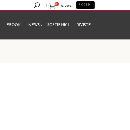
0
ACCEDI
0,00
€
EBOOK
NEWS
SOSTIENICI
RIVISTE
essun prodotto nel carrello.