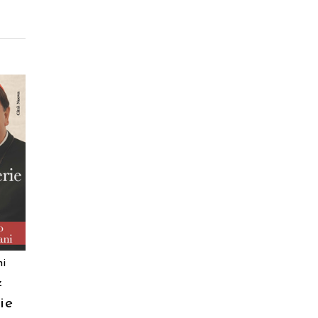
i
z
ie