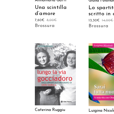
Annamaria Gatti
Giulia Folonar
Una scintilla
Lo sparti
d’amore
scritto in 
7,60
€
8,00
€
13,30
€
14,00
€
Brossura
Brossura
AGGIUNGI AL
AGGIUNGI
CARRELLO
CARREL
Caterina Ruggiu
Luigina Nicol