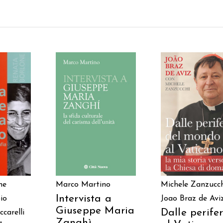
 AL
AGGIUNGI AL
AGGIUNGI AL
LO
CARRELLO
CARRELLO
Marco Martino
Michele Zanzucch
ne
Intervista a
Joao Braz de Avi
io
Giuseppe Maria
Dalle perifer
ccarelli
Zanghì