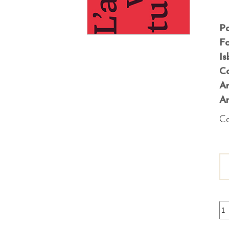
P
F
Is
Co
A
An
Co
L
vi