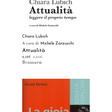
Chiara Lubich
A cura di:
Michele Zanzucchi
Attualità
6,18
€
6,50
€
Brossura