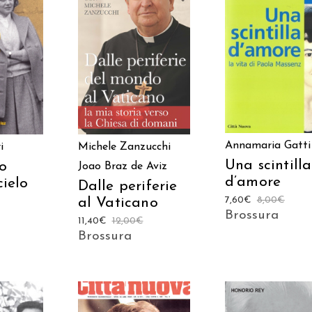
AGGIUNGI AL
 AL
AGGIUNGI AL
CARRELLO
LO
CARRELLO
Annamaria Gatti
Michele Zanzucchi
i
Una scintilla
to
Joao Braz de Aviz
d’amore
cielo
Dalle periferie
7,60
€
8,00
€
al Vaticano
Brossura
11,40
€
12,00
€
Brossura