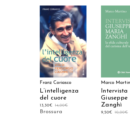
AGGIUNGI AL
AGGIUNGI
CARRELLO
CARREL
Franz Coriasco
Marco Marti
L’intelligenza
Intervista
del cuore
Giuseppe
Zanghì
13,30
€
14,00
€
Brossura
9,50
€
10,00
€