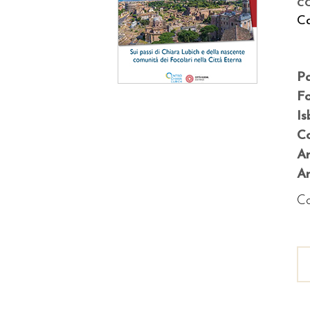
c
C
P
F
Is
Co
A
An
Co