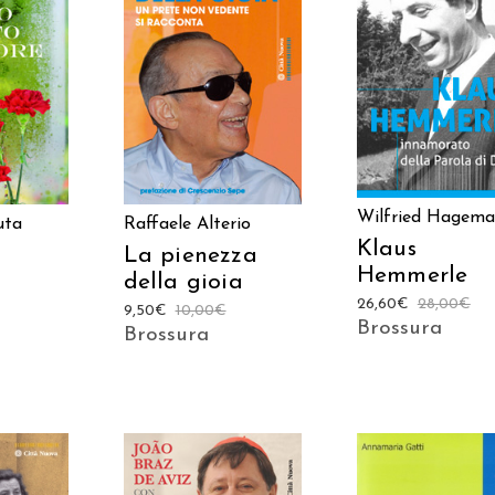
AGGIUNGI AL
 AL
LEGGI TUTTO
CARRELLO
LO
Wilfried Hagem
uta
Raffaele Alterio
Klaus
La pienezza
Hemmerle
della gioia
26,60
€
28,00
€
9,50
€
10,00
€
Brossura
Brossura