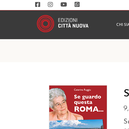
CHI S
S
9
S