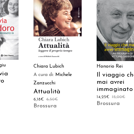
 AL
AGGIUNGI AL
AGGIUNGI AL
LO
CARRELLO
CARRELLO
giu
Chiara Lubich
Honorio Rei
via
Il viaggio c
A cura di:
Michele
ro
mai avrei
Zanzucchi
immaginato
Attualità
14,25
€
15,00
€
6,18
€
6,50
€
Brossura
Brossura