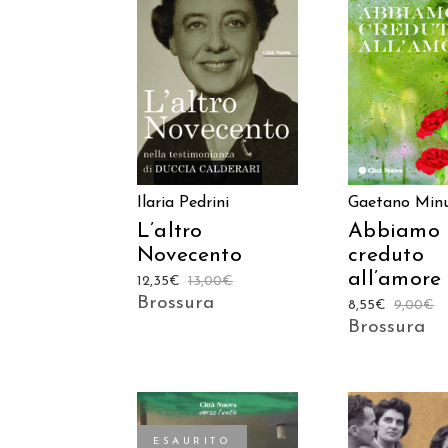
AGGIUNGI AL
AGGIUNGI
CARRELLO
CARREL
Ilaria Pedrini
Gaetano Min
L’altro
Abbiamo
Novecento
creduto
all’amore
12,35
€
13,00
€
Brossura
8,55
€
9,00
€
Brossura
ESAURITO