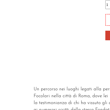
S
g
qu
Ro
qu
Un percorso nei luoghi legati alla pe
Focolari nella città di Roma, dove le
la testimonianza di chi ha vissuto gli
ai numerosi scritti della stessa Fondat