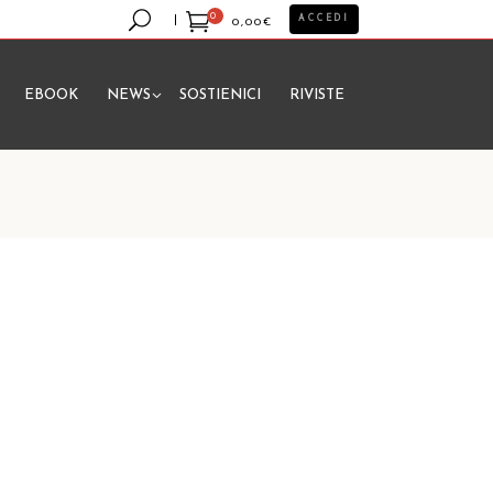
0
ACCEDI
0,00
€
EBOOK
NEWS
SOSTIENICI
RIVISTE
essun prodotto nel carrello.