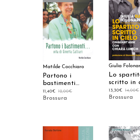
AGGIUNGI
LEGGI TUTTO
CARREL
Giulia Folonar
Matilde Cocchiaro
Lo sparti
Partono i
scritto in 
bastimenti…
13,30
€
14,00
€
11,40
€
12,00
€
Brossura
Brossura