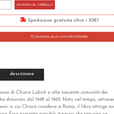
e
AGGIUNGI AL CARRELLO
uardo
esta
Spedizione gratuita oltre i 30€!
ma...
antità
AGGIUNGI ALLA LISTA DEI DESIDERI
descrizione
rsona di Chiara Lubich e alla nascente comunità dei
i ha dimorato dal 1948 al 1965. Nato nel tempo, attrave
 anni in cui Chiara risiedeva a Roma, il libro attinge a
rice. Esso presenta possibili itinerari che seguono un