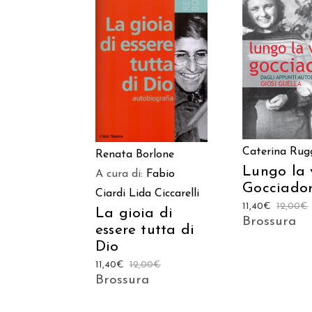
AGGIUNGI
AGGIUNGI AL
CARREL
CARRELLO
Caterina Rug
Renata Borlone
Lungo la 
A cura di:
Fabio
Gocciado
Ciardi
Lida Ciccarelli
11,40
€
12,00
€
La gioia di
Brossura
essere tutta di
Dio
11,40
€
12,00
€
Brossura