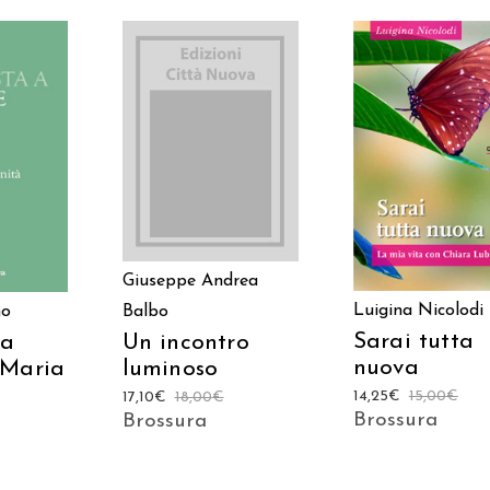
AGGIUNGI AL
AGGIUNGI AL
 AL
CARRELLO
CARRELLO
LO
Giuseppe Andrea
Luigina Nicolodi
no
Balbo
Sarai tutta
 a
Un incontro
nuova
 Maria
luminoso
14,25
€
15,00
€
17,10
€
18,00
€
Brossura
Brossura