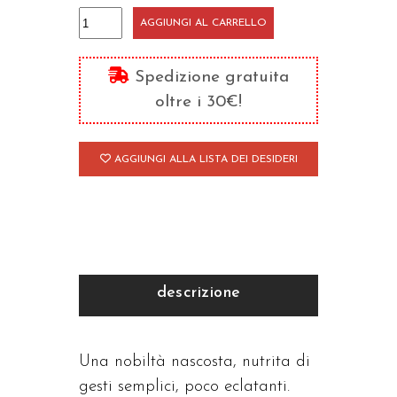
L'intelligenza
AGGIUNGI AL CARRELLO
del
cuore
Spedizione gratuita
quantità
oltre i 30€!
AGGIUNGI ALLA LISTA DEI DESIDERI
descrizione
Una nobiltà nascosta, nutrita di
gesti semplici, poco eclatanti.