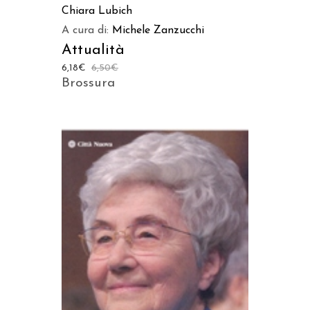
Chiara Lubich
A cura di:
Michele Zanzucchi
Attualità
6,18
€
6,50
€
Brossura
AGGIUNGI AL CARRELLO