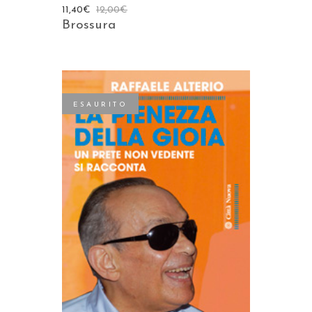
11,40
€
12,00
€
Brossura
ESAURITO
LEGGI TUTTO