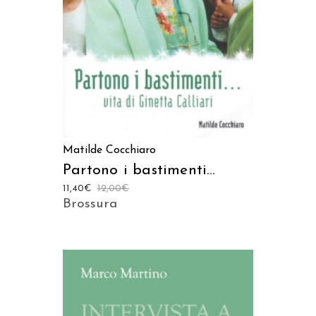
Matilde Cocchiaro
Partono i bastimenti…
11,40
€
12,00
€
Brossura