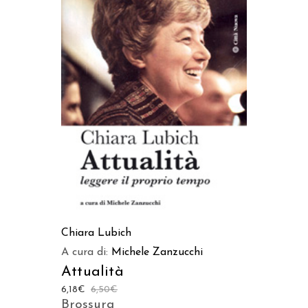
AGGIUNGI AL CARRELLO
Chiara Lubich
A cura di:
Michele Zanzucchi
Attualità
6,18
€
6,50
€
Brossura