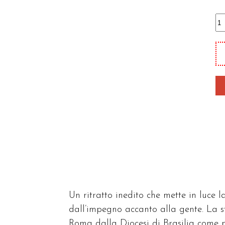
Da
pe
al
Va
qu
Un ritratto inedito che mette in luce
dall’impegno accanto alla gente. La s
Roma dalla Diocesi di Brasilia come pr