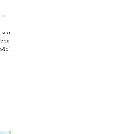
i
 in
a sua
ebbe
oão”.