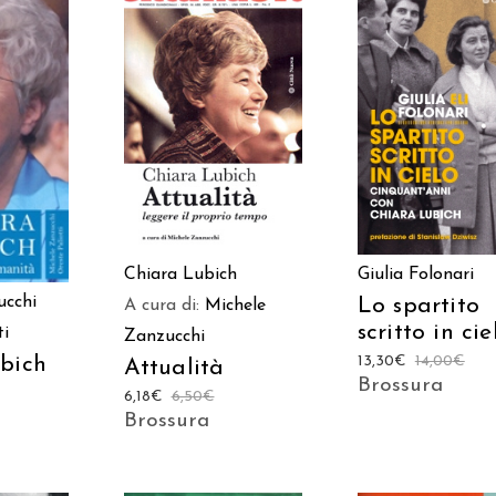
AGGIUNGI AL
AGGIUNGI AL
 AL
CARRELLO
CARRELLO
LO
Chiara Lubich
Giulia Folonari
ucchi
Lo spartito
A cura di:
Michele
scritto in cie
ti
Zanzucchi
bich
13,30
€
14,00
€
Attualità
Brossura
6,18
€
6,50
€
Brossura