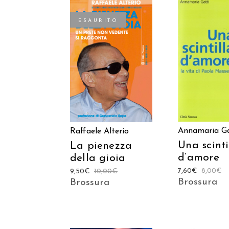
ESAURITO
AGGIUNGI
LEGGI TUTTO
CARREL
Annamaria Ga
Raffaele Alterio
Una scinti
La pienezza
d’amore
della gioia
7,60
€
8,00
€
9,50
€
10,00
€
Brossura
Brossura