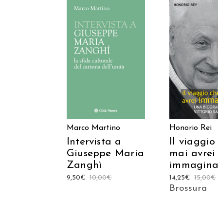
AGGIUNGI AL
AGGIUNGI
CARRELLO
CARREL
Marco Martino
Honorio Rei
Intervista a
Il viaggio
Giuseppe Maria
mai avrei
Zanghì
immagina
9,50
€
10,00
€
14,25
€
15,00
€
Brossura