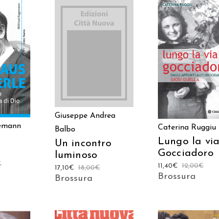
AGGIUNGI AL
 AL
AGGIUNGI AL
CARRELLO
LO
CARRELLO
Giuseppe Andrea
gemann
Caterina Ruggiu
Balbo
Lungo la vi
Un incontro
e
Gocciadoro
luminoso
€
11,40
€
12,00
€
17,10
€
18,00
€
Brossura
Brossura