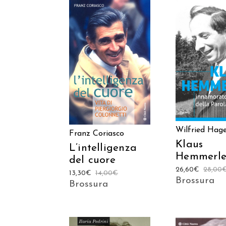
AGGIUNGI
AGGIUNGI AL
CARREL
CARRELLO
Wilfried Ha
Franz Coriasco
Klaus
L’intelligenza
Hemmerl
del cuore
26,60
€
28,00
13,30
€
14,00
€
Brossura
Brossura