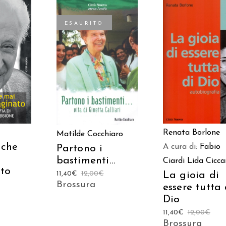
ESAURITO
 AL
AGGIUNGI AL
LEGGI TUTTO
LO
CARRELLO
Renata Borlone
Matilde Cocchiaro
 che
A cura di:
Fabio
Partono i
bastimenti…
Ciardi
Lida Ciccar
to
11,40
€
12,00
€
La gioia di
Brossura
essere tutta 
Dio
11,40
€
12,00
€
Brossura