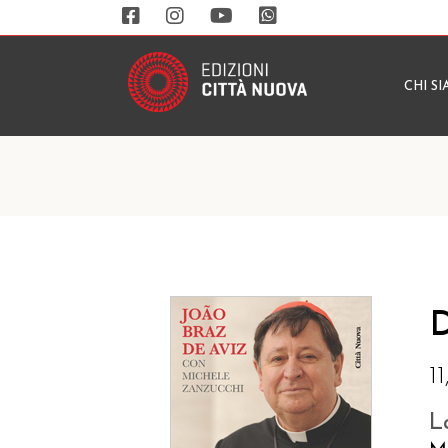
CHI S
D
1
L