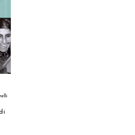
elli
di