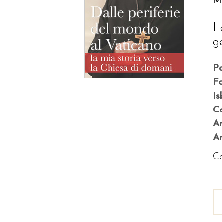
M
L
g
P
F
Is
Co
A
An
Co