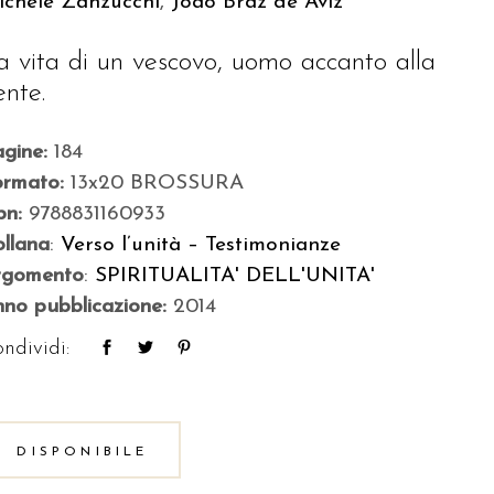
ichele Zanzucchi
,
Joao Braz de Aviz
a vita di un vescovo, uomo accanto alla
ente.
agine:
184
ormato:
13x20 BROSSURA
bn:
9788831160933
llana
:
Verso l’unità – Testimonianze
rgomento
:
SPIRITUALITA' DELL'UNITA'
no pubblicazione:
2014
ndividi:
DISPONIBILE