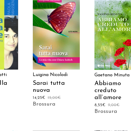
 AL
AGGIUNGI AL
AGGIUNGI AL
LO
CARRELLO
CARRELLO
Luigina Nicolodi
tti
Gaetano Minuta
Sarai tutta
lla
Abbiamo
nuova
creduto
all’amore
14,25
€
15,00
€
Brossura
8,55
€
9,00
€
Brossura