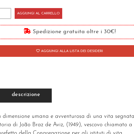
lle
AGGIUNGI AL CARRELLO
riferie
Spedizione gratuita oltre i 30€!
ticano
antità
AGGIUNGI ALLA LISTA DEI DESIDERI
descrizione
 la dimensione umana e avventurosa di una vita segnat
toria di João Braz de Aviz, (1949), vescovo chiamato a
efetto della Congregazione per gli istituti di vita