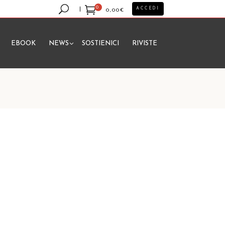
0
ACCEDI
0,00
€
EBOOK
NEWS
SOSTIENICI
RIVISTE
essun prodotto nel carrello.