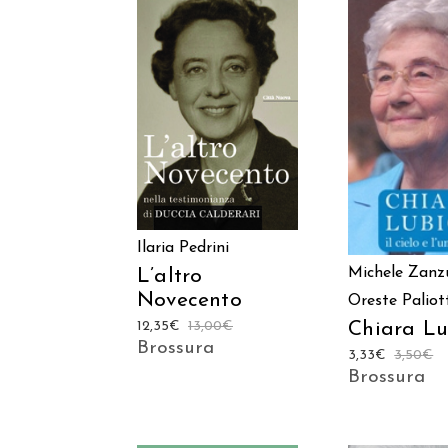
AGGIUNGI AL
AGGIUNGI
CARRELLO
CARREL
Ilaria Pedrini
Michele Zanz
L’altro
Novecento
Oreste Paliot
Chiara Lu
12,35
€
13,00
€
Brossura
3,33
€
3,50
€
Brossura