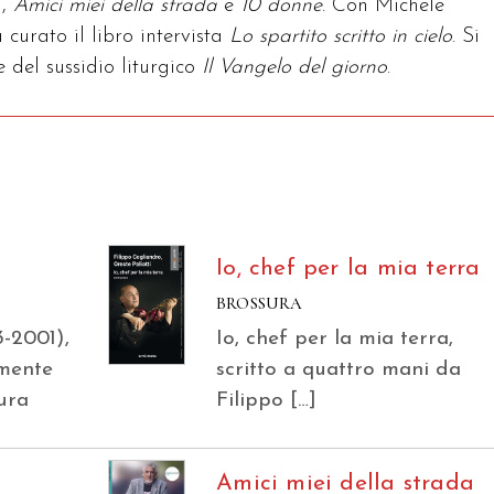
),
Amici miei della strada
e
10
donne
. Con Michele
curato il libro intervista
Lo spartito scritto in cielo
. Si
 del sussidio liturgico
Il Vangelo del giorno
.
Io, chef per la mia terra
BROSSURA
3-2001),
Io, chef per la mia terra,
lmente
scritto a quattro mani da
tura
Filippo […]
Amici miei della strada