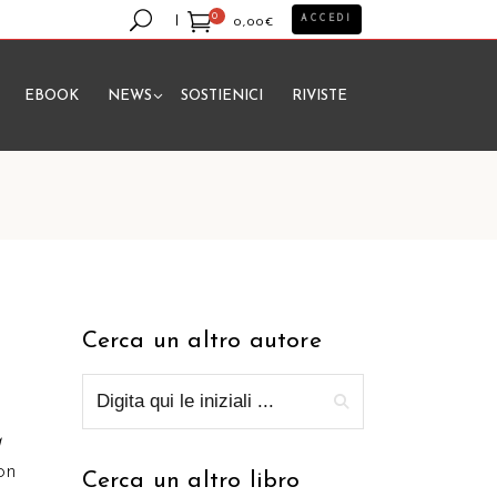
0
ACCEDI
0,00
€
EBOOK
NEWS
SOSTIENICI
RIVISTE
essun prodotto nel carrello.
Cerca un altro autore
a
on
Cerca un altro libro