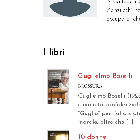
B. Callebaut
Zanzucchi ha 
occupa anche
I libri
Guglielmo Boselli
BROSSURA
Guglielmo Boselli (192
chiamato confidenzia
“Guglia” per l’alta sta
morale, oltre che […]
10 donne