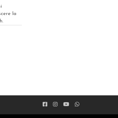
i
cere la
h.