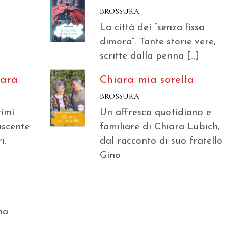
BROSSURA
La città dei “senza fissa
dimora”. Tante storie vere,
scritte dalla penna […]
iara
Chiara mia sorella
BROSSURA
rimi
Un affresco quotidiano e
ascente
familiare di Chiara Lubich,
i.
dal racconto di suo fratello
Gino
na