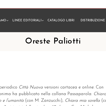
IAMO
LINEE EDITORIALI
CATALOGO LIBRI
DISTRIBUZIONE
N
Oreste Paliotti
 periodico
Città Nuova
versioni cartacea e online. Con
monima ha pubblicato nella collana Passaparola:
Chiar
lo e l’umanità
(con M. Zanzucchi),
Chiara mia sorella
(c