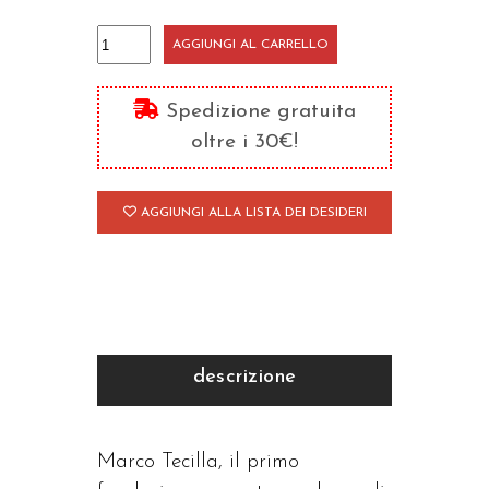
La
AGGIUNGI AL CARRELLO
mia
vita
Spedizione gratuita
con
oltre i 30€!
Chiara
quantità
AGGIUNGI ALLA LISTA DEI DESIDERI
descrizione
Marco Tecilla, il primo