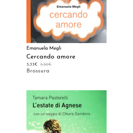
Emanuela Megli
Cercando amore
3,33
€
3,50
€
Brossura