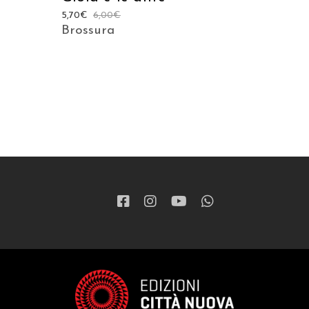
5,70
€
6,00
€
Brossura