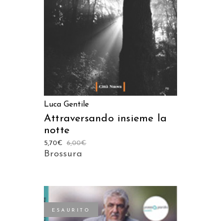
Luca Gentile
Attraversando insieme la
notte
5,70
€
6,00
€
Brossura
ESAURITO