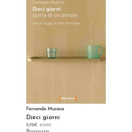
AGGIUNGI AL CARRELLO
Fernando Muraca
Dieci giorni
5,70
€
6,00
€
Brossura