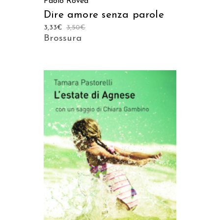
Paolo Rovea
Dire amore senza parole
3,33
€
3,50
€
Brossura
AGGIUNGI AL CARRELLO