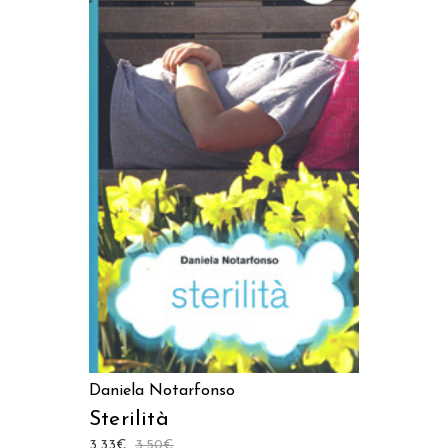
LEGGI TUTTO
Daniela Notarfonso
Sterilità
3,33
€
3,50
€