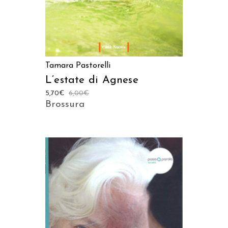
Tamara Pastorelli
L’estate di Agnese
5,70
€
6,00
€
Brossura