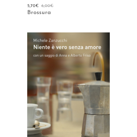
5,70
€
6,00
€
Brossura
AGGIUNGI AL CARRELLO