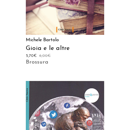
Michele Bartolo
Gioia e le altre
5,70
€
6,00
€
Brossura