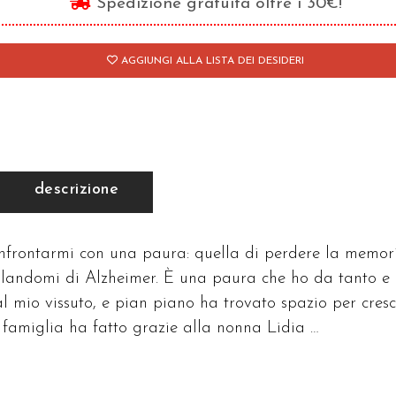
Spedizione gratuita oltre i 30€!
AGGIUNGI ALLA LISTA DEI DESIDERI
descrizione
confrontarmi con una paura: quella di perdere la memor
alandomi di Alzheimer. È una paura che ho da tanto e 
dal mio vissuto, e pian piano ha trovato spazio per cresc
 famiglia ha fatto grazie alla nonna Lidia …