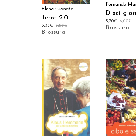
Fernando Mu
Elena Granata
Dieci gior
Terra 2.0
5,70
€
6,00
€
3,33
€
3,50
€
Brossura
Brossura
AGGIUNGI AL
AGGIUNGI
CARRELLO
CARREL