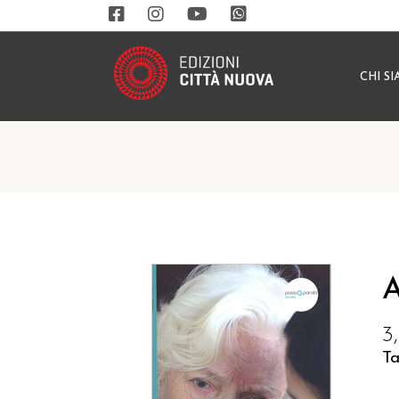
CHI S
A
3
Ta