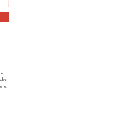
ia,
che,
ere,