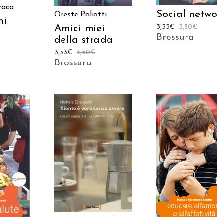
raca
Social netwo
Oreste Paliotti
ni
Amici miei
3,33
€
3,50
€
Brossura
della strada
3,33
€
3,50
€
Brossura
AGGIUNGI AL
 AL
AGGIUNGI AL
CARRELLO
LO
CARRELLO