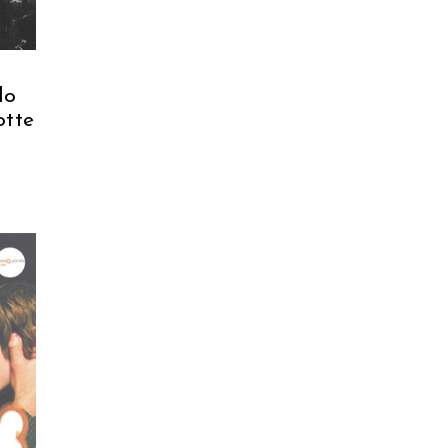
do
otte