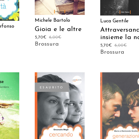
Michele Bartolo
Luca Gentile
rfonso
Gioia e le altre
Attraversan
insieme la n
5,70
€
6,00
€
Brossura
5,70
€
6,00
€
Brossura
ESAURITO
 AL
AGGIUNGI AL
LEGGI TUTTO
LO
CARRELLO