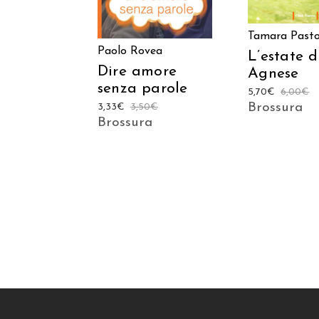
Tamara Pastor
Paolo Rovea
L’estate d
Dire amore
Agnese
senza parole
5,70
€
6,00
€
Brossura
3,33
€
3,50
€
Brossura