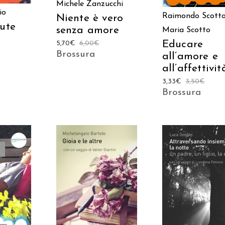
Michele Zanzucchi
io
Raimondo Scott
Niente è vero
lute
senza amore
Maria Scotto
Educare
5,70
€
6,00
€
Brossura
all’amore e
all’affettivit
3,33
€
3,50
€
Brossura
AGGIUNGI AL
AGGIUNGI AL
TTO
CARRELLO
CARRELLO