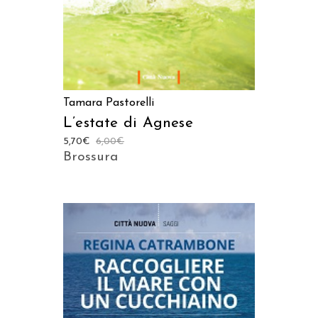
Tamara Pastorelli
L’estate di Agnese
5,70
€
6,00
€
Brossura