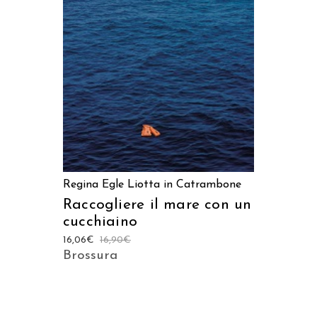
AGGIUNGI AL CARRELLO
Regina Egle Liotta in Catrambone
Raccogliere il mare con un
cucchiaino
16,06
€
16,90
€
Brossura