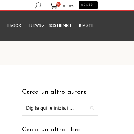
0
ACCEDI
0,00
€
EBOOK
NEWS
SOSTIENICI
RIVISTE
essun prodotto nel carrello.
Cerca un altro autore
Cerca un altro libro