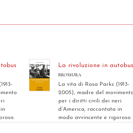
utobus
La rivoluzione in autobu
BROSSURA
1913-
La vita di Rosa Parks (1913-
imento
2005), madre del moviment
eri
per i diritti civili dei neri
in
d’America, raccontata in
oroso.
modo avvincente e rigoroso.