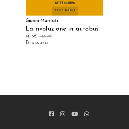
Gianni Maritati
La rivoluzione in autobus
14,16
€
14,90
€
Brossura