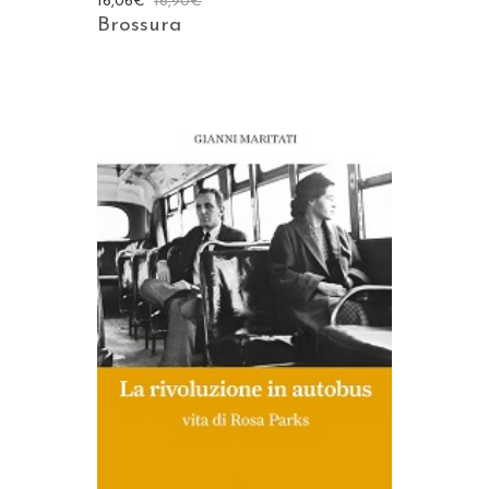
16,06
€
16,90
€
Brossura
AGGIUNGI AL CARRELLO