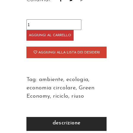
Sette
vite
AGGIUNGI AL CARRELLO
come
i
AGGIUNGI ALLA LISTA DEI DESIDERI
gatti
quantità
Tag:
ambiente
,
ecologia
,
economia circolare
,
Green
Economy
,
riciclo
,
riuso
descrizione