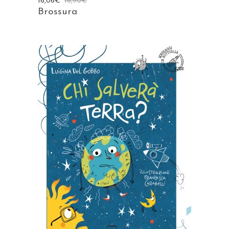
16,06
€
16,90
€
Brossura
AGGIUNGI AL CARRELLO