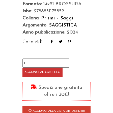
Formato:
14x21 BROSSURA
Isbn:
9788831175852
Collana
:
Prismi – Saggi
Argomento
:
SAGGISTICA
Anno pubblicazione:
2024
Condividi:
Un
clima
AGGIUNGI AL CARRELLO
nuovo
quantità
Spedizione gratuita
oltre i 30€!
AGGIUNGI ALLA LISTA DEI DESIDERI