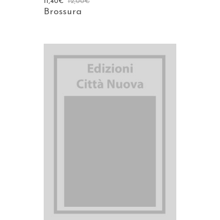
11,40
€
12,00
€
Brossura
AGGIUNGI AL CARRELLO