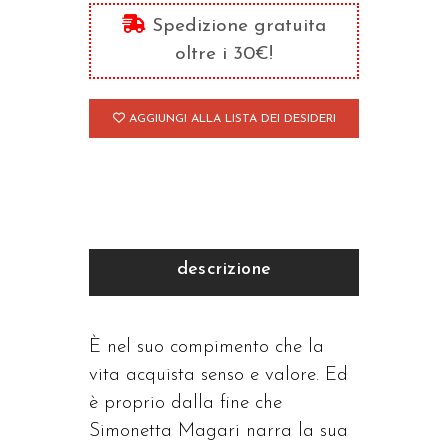
il
Spedizione gratuita
mio
oltre i 30€!
Artista
quantità
AGGIUNGI ALLA LISTA DEI DESIDERI
descrizione
È nel suo compimento che la
vita acquista senso e valore. Ed
è proprio dalla fine che
Simonetta Magari narra la sua