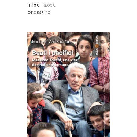
11,40
€
12,00
€
Brossura
AGGIUNGI AL CARRELLO