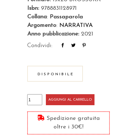
Isbn:
9788831128971
Collana
:
Passaparola
Argomento
:
NARRATIVA
Anno pubblicazione:
2021
Condividi:
DISPONIBILE
Pane
AGGIUNGI AL CARRELLO
e
dignità
Spedizione gratuita
quantità
oltre i 30€!