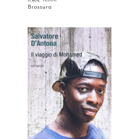
11,40
€
12,00
€
Brossura
AGGIUNGI AL CARRELLO