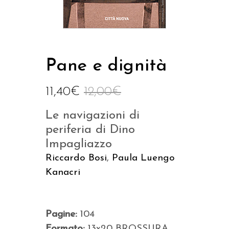
Pane e dignità
11,40
€
12,00
€
Le navigazioni di
periferia di Dino
Impagliazzo
Riccardo Bosi
,
Paula Luengo
Kanacri
Pagine:
104
Formato:
13x20 BROSSURA