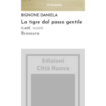
BIGNONE DANIELA
La tigre dal passo gentile
11,40
€
12,00
€
Brossura
AGGIUNGI AL CARRELLO