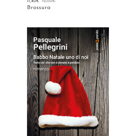
11,40
€
12,00
€
Brossura
AGGIUNGI AL CARRELLO