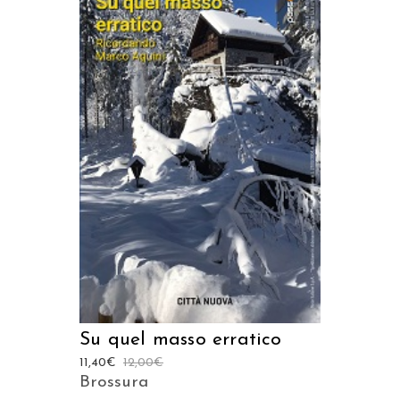
AGGIUNGI AL CARRELLO
Su quel masso erratico
11,40
€
12,00
€
Brossura