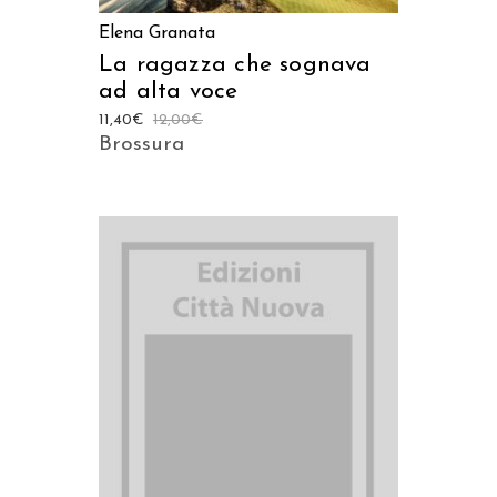
Elena Granata
La ragazza che sognava
ad alta voce
11,40
€
12,00
€
Brossura
AGGIUNGI AL CARRELLO