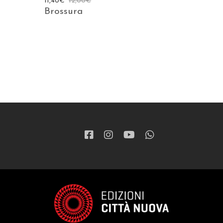
11,40
€
12,00
€
Brossura