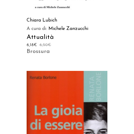
Chiara Lubich
A cura di:
Michele Zanzucchi
Attualità
6,18
€
6,50
€
Brossura
AGGIUNGI AL CARRELLO