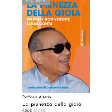
ESAURITO
LEGGI TUTTO
Raffaele Alterio
La pienezza della gioia
9,50
€
10,00
€