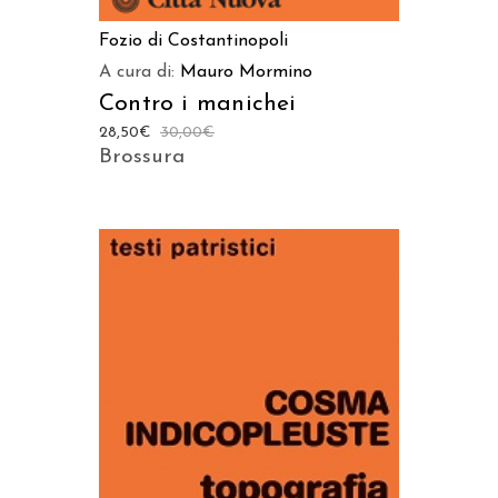
Fozio di Costantinopoli
A cura di:
Mauro Mormino
Contro i manichei
28,50
€
30,00
€
Brossura
AGGIUNGI AL CARRELLO