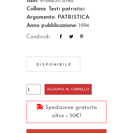
Isbn:
9788831131148
Collana
:
Testi patristici
Argomento
:
PATRISTICA
Anno pubblicazione:
1994
Condividi:
DISPONIBILE
Il
AGGIUNGI AL CARRELLO
governo
di
Spedizione gratuita
Dio
oltre i 30€!
quantità