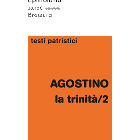
Epistolario
30,40
€
32,00
€
Brossura
AGGIUNGI AL CARRELLO