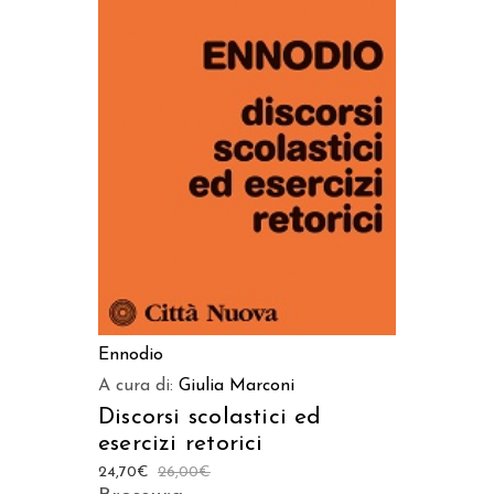
AGGIUNGI AL CARRELLO
Ennodio
A cura di:
Giulia Marconi
Discorsi scolastici ed
esercizi retorici
24,70
€
26,00
€