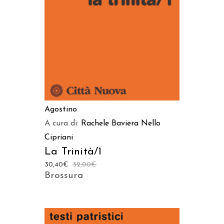
Agostino
A cura di:
Rachele Baviera
Nello
Cipriani
La Trinità/1
30,40
€
32,00
€
Brossura