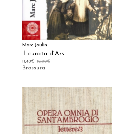
Marc Joulin
Il curato d’Ars
11,40
€
12,00
€
Brossura