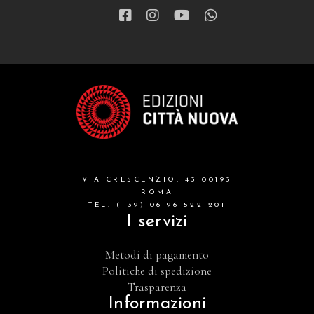
letteratura spirituale
grandi opere
formazione cristiana e liturgia
catalogo storico
bibbia
VIA CRESCENZIO, 43 00193
attualita'
ROMA
TEL. (+39) 06 96 522 201
I servizi
Metodi di pagamento
Politiche di spedizione
Trasparenza
Informazioni