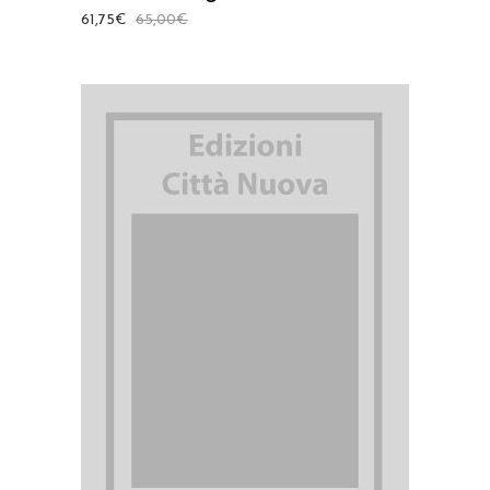
61,75
€
65,00
€
AGGIUNGI AL CARRELLO