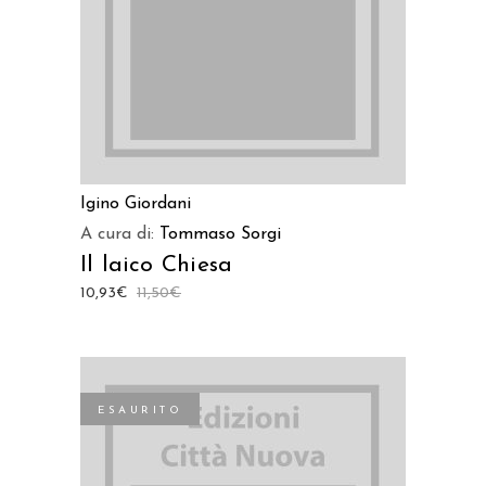
Igino Giordani
A cura di:
Tommaso Sorgi
Il laico Chiesa
10,93
€
11,50
€
ESAURITO