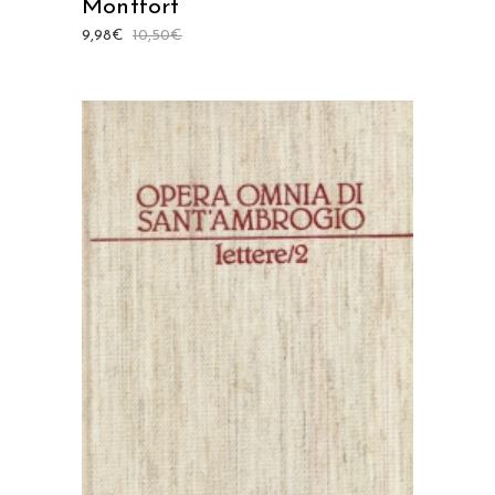
Montfort
9,98
€
10,50
€
AGGIUNGI AL CARRELLO