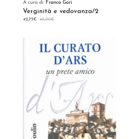
A cura di:
Franco Gori
Verginità e vedovanza/2
42,75
€
45,00
€
AGGIUNGI AL CARRELLO