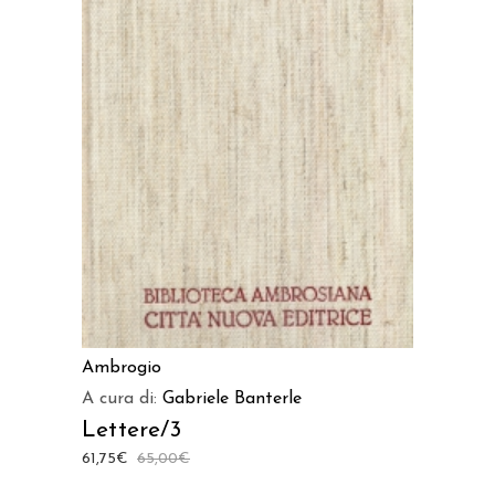
AGGIUNGI AL CARRELLO
Ambrogio
A cura di:
Gabriele Banterle
Lettere/3
61,75
€
65,00
€