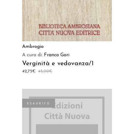
Ambrogio
A cura di:
Franco Gori
Verginità e vedovanza/1
42,75
€
45,00
€
ESAURITO