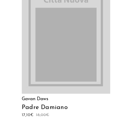
LEGGI TUTTO
Gavan Daws
Padre Damiano
17,10
€
18,00
€