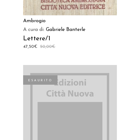
Ambrogio
A cura di:
Gabriele Banterle
Lettere/1
47,50
€
50,00
€
ESAURITO
LEGGI TUTTO