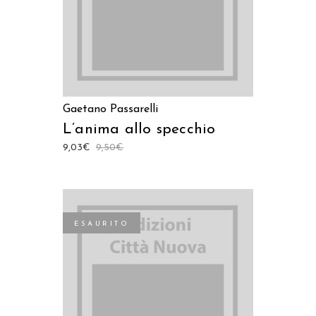
Gaetano Passarelli
L’anima allo specchio
9,03
€
9,50
€
ESAURITO