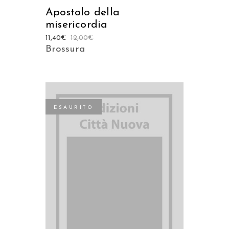
Apostolo della
misericordia
11,40
€
12,00
€
Brossura
ESAURITO
LEGGI TUTTO