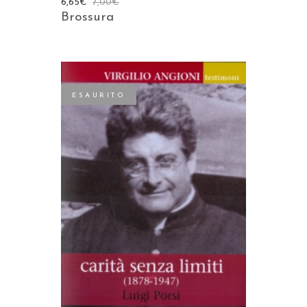
6,65
€
7,00
€
Brossura
ESAURITO
LEGGI TUTTO