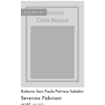
ESAURITO
LEGGI TUTTO
Roberto Sani
Paola Patrizia Saladini
Severino Fabriani
44,18
€
46,50
€