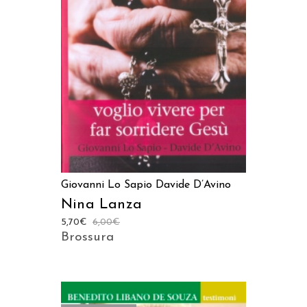
AGGIUNGI AL CARRELLO
Giovanni Lo Sapio
Davide D’Avino
Nina Lanza
5,70
€
6,00
€
Brossura