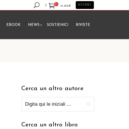
0
ACCEDI
0,00
€
EBOOK
NEWS
SOSTIENICI
RIVISTE
essun prodotto nel carrello.
Cerca un altro autore
Cerca un altro libro