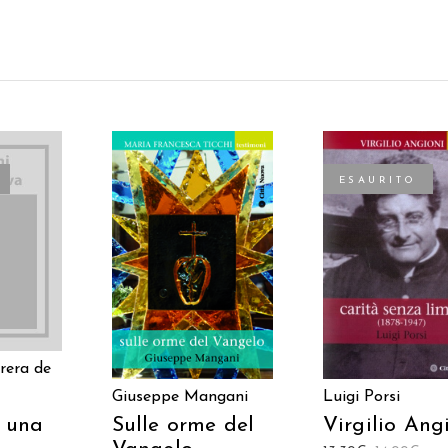
ESAURITO
TTO
AGGIUNGI AL
LEGGI TUTTO
CARRELLO
rera de
Luigi Porsi
Giuseppe Mangani
Virgilio Ang
Sulle orme del
i una