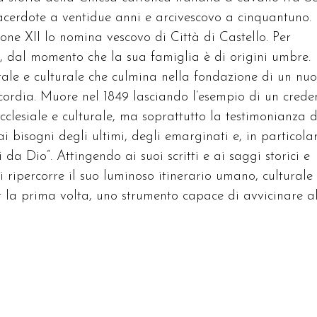
acerdote a ventidue anni e arcivescovo a cinquantuno.
eone XII lo nomina vescovo di Città di Castello. Per
i, dal momento che la sua famiglia è di origini umbre.
torale e culturale che culmina nella fondazione di un nu
ericordia. Muore nel 1849 lasciando l’esempio di un crede
cclesiale e culturale, ma soprattutto la testimonianza d
ai bisogni degli ultimi, degli emarginati e, in particola
i da Dio”. Attingendo ai suoi scritti e ai saggi storici e
si ripercorre il suo luminoso itinerario umano, culturale
per la prima volta, uno strumento capace di avvicinare a