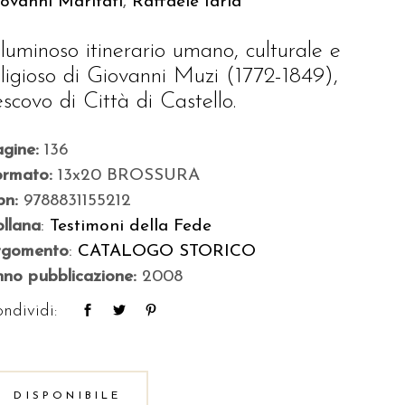
ovanni Maritati
,
Raffaele Iaria
l luminoso itinerario umano, culturale e
eligioso di Giovanni Muzi (1772-1849),
escovo di Città di Castello.
agine:
136
ormato:
13x20 BROSSURA
bn:
9788831155212
llana
:
Testimoni della Fede
rgomento
:
CATALOGO STORICO
no pubblicazione:
2008
ndividi:
DISPONIBILE