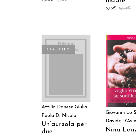
madre
6,18
€
6,50
€
ESAURITO
AGGIUNGI
LEGGI TUTTO
CARREL
Attilio Danese
Giulia
Giovanni Lo 
Paola Di Nicola
Davide D’Avi
Un’aureola per
Nina Lan
due