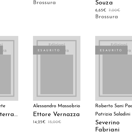
Souza
Brossura
6,65
€
7,00
€
Brossura
ESAURITO
ESAURITO
TTO
LEGGI TUTTO
LEGGI TUTTO
ete
Alessandro Massobrio
Roberto Sani
Pa
 terra…
Ettore Vernazza
Patrizia Saladini
Severino
14,25
€
15,00
€
Fabriani