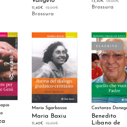
Vangelo
13,30
€
14,00
€
Brossura
11,40
€
12,00
€
Brossura
ESAURITO
 AL
AGGIUNGI AL
LEGGI TUTTO
LO
CARRELLO
Sapio
Mario Sgarbossa
Costanzo Doneg
no
Maria Baxiu
Benedito
za
Libano de
11,40
€
12,00
€