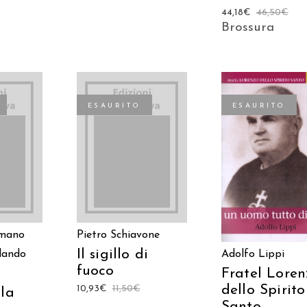
44,18
€
46,50
€
Brossura
ESAURITO
ESAURITO
TTO
LEGGI TUTTO
LEGGI TUTTO
mano
Pietro Schiavone
Il sigillo di
Adolfo Lippi
lando
fuoco
Fratel Loren
dello Spirito
10,93
€
11,50
€
 la
Santo