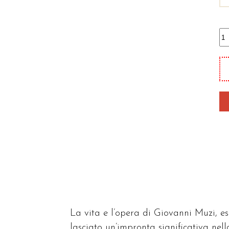
Ap
de
mi
qu
La vita e l’opera di Giovanni Muzi, e
lasciato un’impronta significativa nell