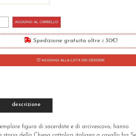
ostolo
AGGIUNGI AL CARRELLO
lla
sericordia
Spedizione gratuita oltre i 30€!
antità
AGGIUNGI ALLA LISTA DEI DESIDERI
descrizione
semplare figura di sacerdote e di arcivescovo, hanno
a storia della Chiesa cattolica italiana a cavallo fra Se