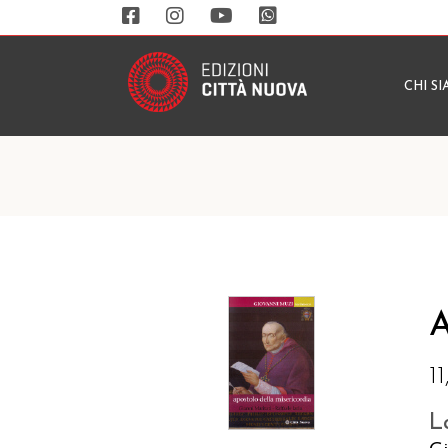
CHI S
A
1
L