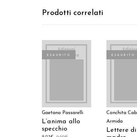
Prodotti correlati
ESAURITO
ESAURITO
LEGGI TUTTO
LEGGI TU
Gaetano Passarelli
Conchita Cab
L’anima allo
Armida
specchio
Lettere d
9,03
€
9,50
€