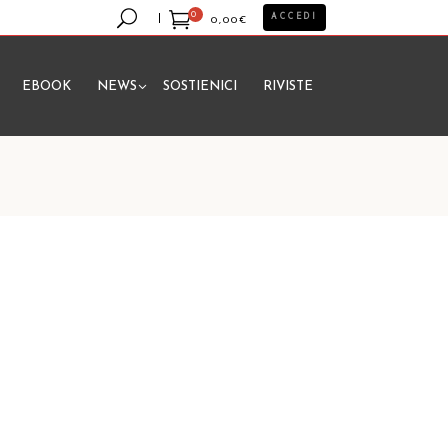
0
ACCEDI
0,00
€
EBOOK
NEWS
SOSTIENICI
RIVISTE
essun prodotto nel carrello.