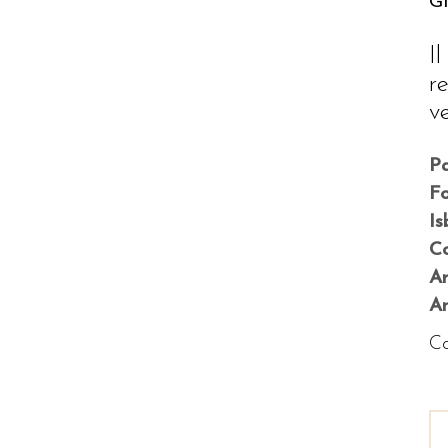
Gi
I
r
v
P
F
Is
Co
A
An
Co