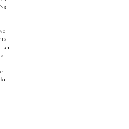
 Nel
ovo
nte
i un
re
 e
lla