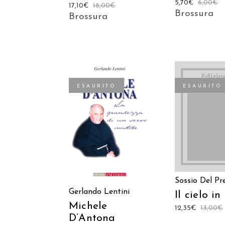
5,70
€
6,00
€
17,10
€
18,00
€
Brossura
Brossura
ESAURITO
ESAURITO
LEGGI TU
LEGGI TUTTO
Sossio Del Pr
Gerlando Lentini
Il cielo in
Michele
12,35
€
13,00
€
D’Antona