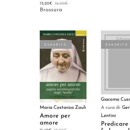
15,20
€
16,00
€
Brossura
ESAURITO
ESAURITO
LEGGI TU
LEGGI TUTTO
Giacomo Cus
A cura di:
Ger
Maria Costanza Zauli
Amore per
Lentini
amore
Predicare