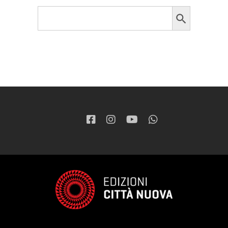
Search Button
Search
for: