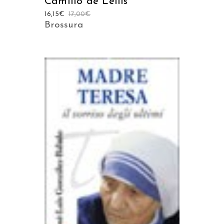
Camillo de Lellis
16,15
€
17,00
€
Brossura
AGGIUNGI AL CARRELLO