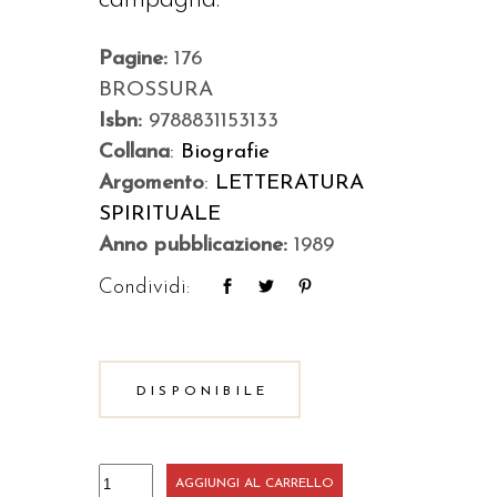
Pagine:
176
BROSSURA
Isbn:
9788831153133
Collana
:
Biografie
Argomento
:
LETTERATURA
SPIRITUALE
Anno pubblicazione:
1989
Condividi:
DISPONIBILE
Il
AGGIUNGI AL CARRELLO