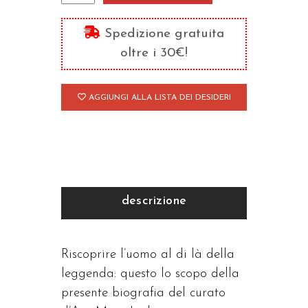
curato
d'Ars
Spedizione gratuita
quantità
oltre i 30€!
AGGIUNGI ALLA LISTA DEI DESIDERI
descrizione
Riscoprire l’uomo al di là della
leggenda: questo lo scopo della
presente biografia del curato