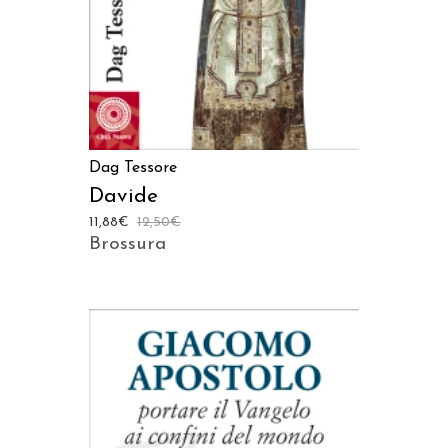
Dag Tessore
Davide
11,88
€
12,50
€
Brossura