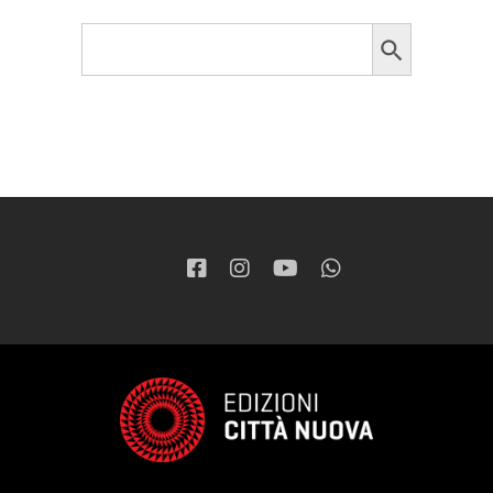
Search Button
Search
for: