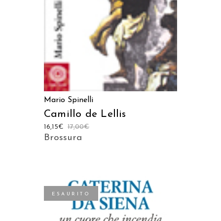
Mario Spinelli
Camillo de Lellis
16,15
€
17,00
€
Brossura
ESAURITO