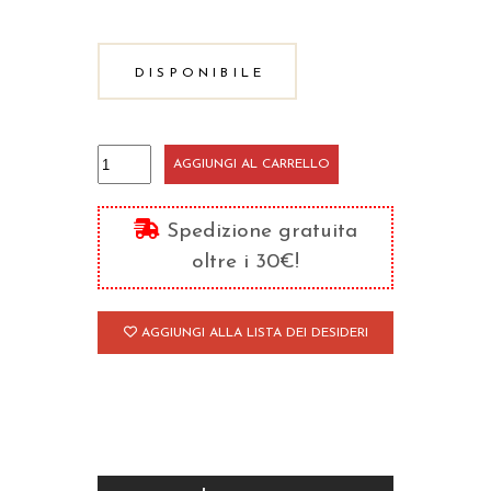
DISPONIBILE
Jacopa
AGGIUNGI AL CARRELLO
dei
Settesoli
Spedizione gratuita
quantità
oltre i 30€!
AGGIUNGI ALLA LISTA DEI DESIDERI