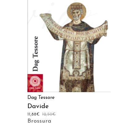
AGGIUNGI AL CARRELLO
Dag Tessore
Davide
11,88
€
12,50
€
Brossura