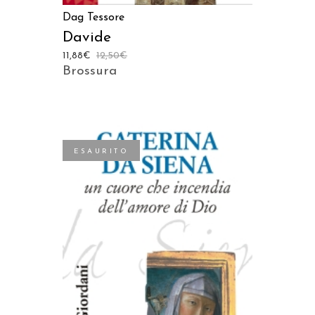
Dag Tessore
Davide
11,88
€
12,50
€
Brossura
ESAURITO
LEGGI TUTTO