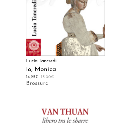
Lucia Tancredi
Io, Monica
14,25
€
15,00
€
Brossura