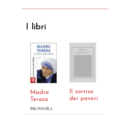
I libri
Il sorriso
Madre
dei poveri
Teresa
BROSSURA