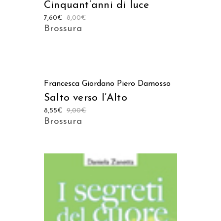
Cinquant’anni di luce
7,60
€
8,00
€
Brossura
AGGIUNGI AL CARRELLO
Francesca Giordano
Piero Damosso
Salto verso l’Alto
8,55
€
9,00
€
Brossura