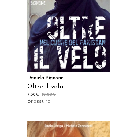
AGGIUNGI AL CARRELLO
Daniela Bignone
Oltre il velo
9,50
€
10,00
€
Brossura