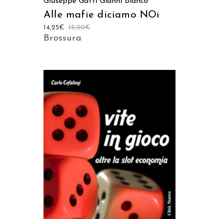
Giuseppe Gatti
Gianni Bianco
Alle mafie diciamo NOi
14,25
€
15,00
€
Brossura
AGGIUNGI AL CARRELLO