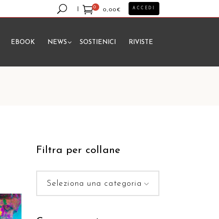
0
ACCEDI
0,00
€
EBOOK
NEWS
SOSTIENICI
RIVISTE
essun prodotto nel carrello.
Filtra per collane
Seleziona una categoria