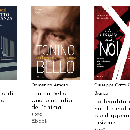
ARRELLO
AGGIUNGI AL CARRELLO
AGGIUNGI AL CAR
Domenico Amato
Giuseppe Gatti
G
to di
Tonino Bello.
Bianco
za
Una biografia
La legalità 
dell’anima
noi. Le mafi
sconfiggono
8,99
€
Ebook
insieme