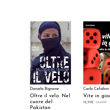
AGGIUNGI AL CARRELLO
AGGIUNGI AL C
Daniela Bignone
Carlo Cefaloni
Oltre il velo. Nel
Vite in gio
cuore del
12,35
€
13,00
€
Pakistan