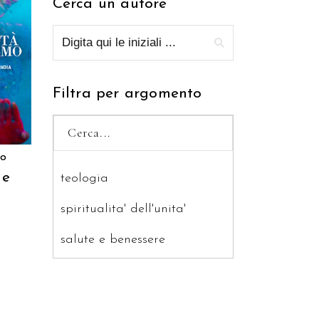
Cerca un autore
RELLO
Filtra per argomento
no
 e
teologia
spiritualita' dell'unita'
salute e benessere
saggistica
ragazzi