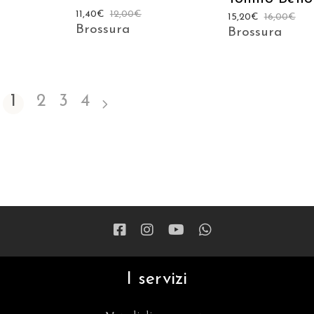
11,40
€
12,00
€
15,20
€
16,00
€
Brossura
Brossura
1
2
3
4
I servizi