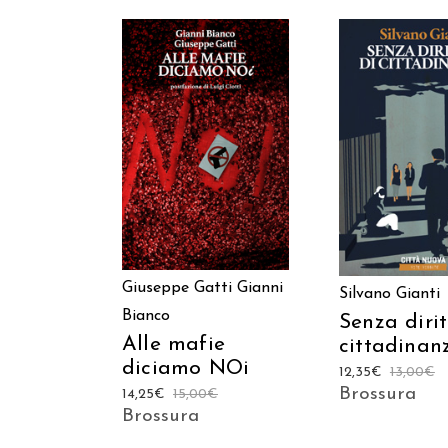
AGGIUNGI AL CARRELLO
AGGIUNGI AL C
Giuseppe Gatti
Gianni
Silvano Gianti
Bianco
Senza dirit
Alle mafie
cittadinan
diciamo NOi
12,35
€
13,00
€
Brossura
14,25
€
15,00
€
Brossura