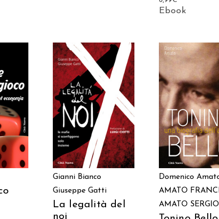
6,99
€
Ebook
ARRELLO
AGGIUNGI AL CARRELLO
AGGIUNGI AL CAR
Gianni Bianco
Domenico Amat
co
Giuseppe Gatti
AMATO FRANC
La legalità del
AMATO SERGIO
noi
Tonino Bello