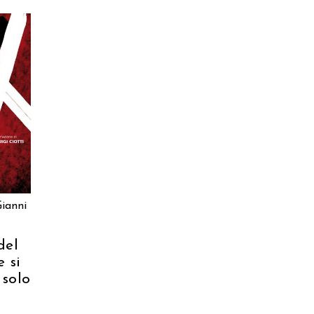
patristica
narrativa
letteratura spirituale
grandi opere
RELLO
formazione cristiana e
liturgia
catalogo storico
ianni
bibbia
attualita'
del
e si
 solo