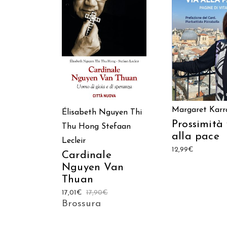
AGGIUNGI AL C
AGGIUNGI AL CARRELLO
Margaret Kar
Élisabeth Nguyen Thi
Prossimità 
Thu Hong
Stefaan
alla pace
Lecleir
12,99
€
Cardinale
Nguyen Van
Thuan
17,01
€
17,90
€
Brossura