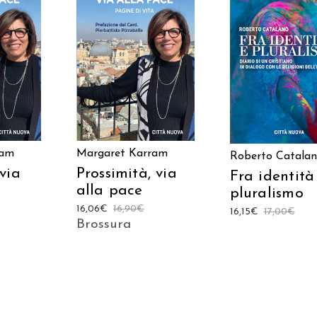
ARRELLO
AGGIUNGI AL CARRELLO
AGGIUNGI AL CAR
ram
Margaret Karram
Roberto Catala
via
Prossimità, via
Fra identità
alla pace
pluralismo
16,06
€
16,90
€
16,15
€
17,00
€
Brossura