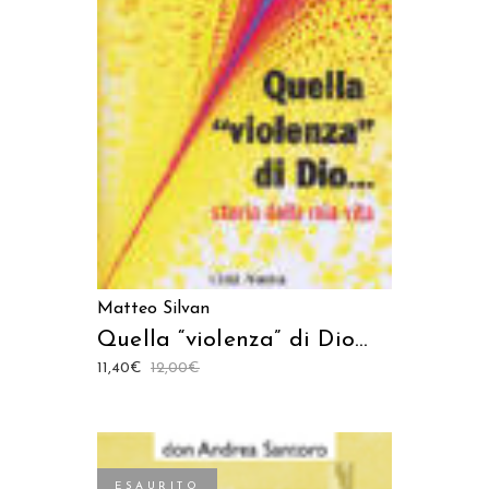
LEGGI TUTTO
Matteo Silvan
Quella “violenza” di Dio…
11,40
€
12,00
€
ESAURITO