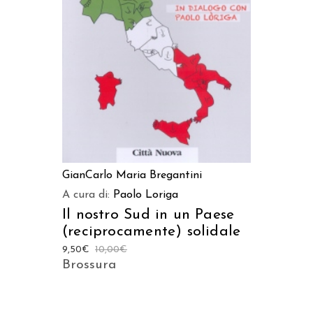
AGGIUNGI AL CARRELLO
GianCarlo Maria Bregantini
A cura di:
Paolo Loriga
Il nostro Sud in un Paese
(reciprocamente) solidale
9,50
€
10,00
€
Brossura