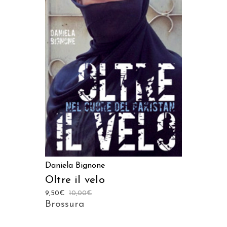
AGGIUNGI AL CARRELLO
Daniela Bignone
Oltre il velo
9,50
€
10,00
€
Brossura