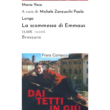
Maria Voce
A cura di:
Michele Zanzucchi
Paolo
Loriga
La scommessa di Emmaus
13,30
€
14,00
€
Brossura
AGGIUNGI AL CARRELLO