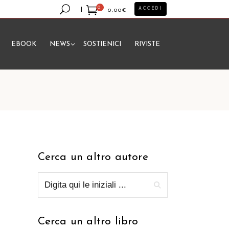
0
ACCEDI
0,00
€
EBOOK
NEWS
SOSTIENICI
RIVISTE
essun prodotto nel carrello.
Cerca un altro autore
Cerca un altro libro