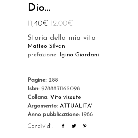
Dio…
11,40
€
12,00
€
Storia della mia vita
Matteo Silvan
prefazione:
Igino Giordani
Pagine:
288
Isbn:
9788831162098
Collana
:
Vite vissute
Argomento
:
ATTUALITA'
Anno pubblicazione:
1986
Condividi: