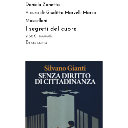
Daniela Zanetta
A cura di:
Giuditta Marvelli
Marco
Mascellani
I segreti del cuore
9,50
€
10,00
€
Brossura
AGGIUNGI AL CARRELLO