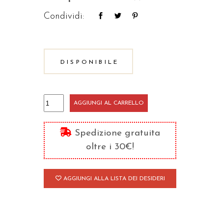
Condividi:
DISPONIBILE
I
AGGIUNGI AL CARRELLO
segreti
del
Spedizione gratuita
cuore
oltre i 30€!
quantità
AGGIUNGI ALLA LISTA DEI DESIDERI