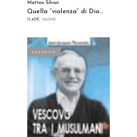
Matteo Silvan
Quella “violenza” di Dio…
11,40
€
12,00
€
ESAURITO
LEGGI TUTTO