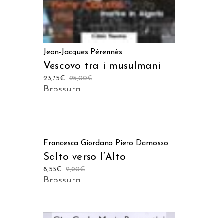
Jean-Jacques Pérennès
Vescovo tra i musulmani
23,75
€
25,00
€
Brossura
AGGIUNGI AL CARRELLO
Francesca Giordano
Piero Damosso
Salto verso l’Alto
8,55
€
9,00
€
Brossura