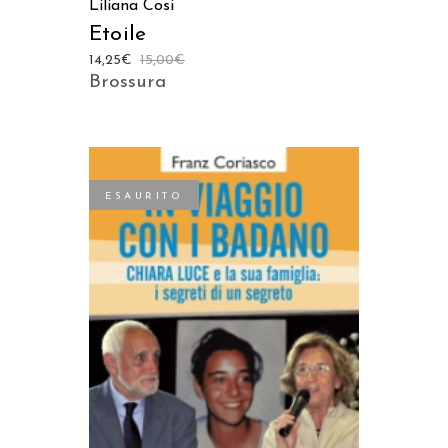
Liliana Cosi
Etoile
14,25
€
15,00
€
Brossura
ESAURITO
LEGGI TUTTO