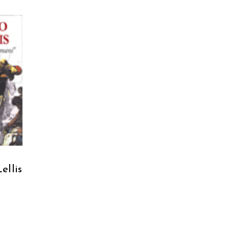
O
ellis