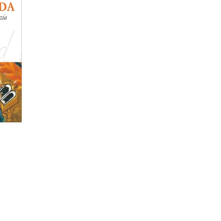
patristica
narrativa
letteratura spirituale
RELLO
grandi opere
formazione cristiana e
liturgia
catalogo storico
bibbia
attualita'