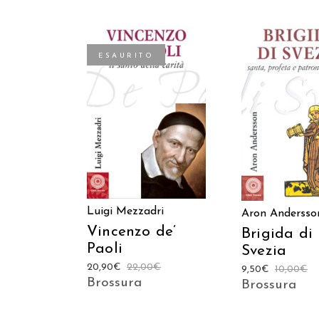
ESAURITO
LEGGI TUTTO
AGGIUNGI AL C
Luigi Mezzadri
Aron Andersso
Vincenzo de’
Brigida di
Paoli
Svezia
20,90
€
22,00
€
9,50
€
10,00
€
Brossura
Brossura