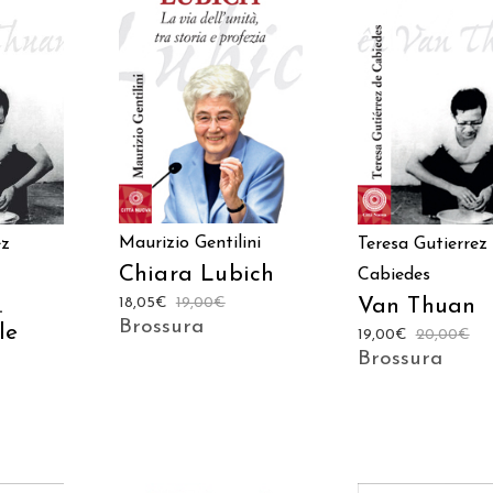
AGGIUNGI AL CARRELLO
ARRELLO
AGGIUNGI AL CAR
Maurizio Gentilini
Teresa Gutierrez
ez
Chiara Lubich
Cabiedes
Van Thuan
18,05
€
19,00
€
.
Brossura
le
19,00
€
20,00
€
Brossura