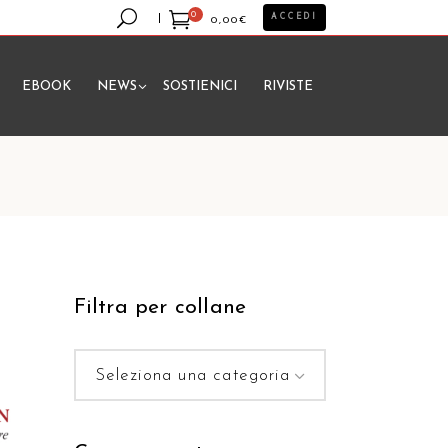
0
ACCEDI
0,00
€
EBOOK
NEWS
SOSTIENICI
RIVISTE
essun prodotto nel carrello.
Filtra per collane
Seleziona una categoria