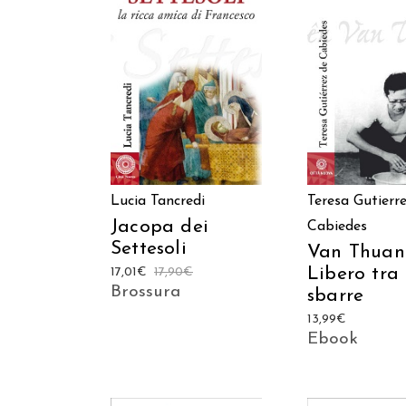
AGGIUNGI AL CARRELLO
AGGIUNGI AL C
Teresa Gutierr
Lucia Tancredi
Jacopa dei
Cabiedes
Settesoli
Van Thuan
Libero tra 
17,01
€
17,90
€
Brossura
sbarre
13,99
€
Ebook