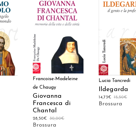
AGGIUNGI AL CARRELLO
ARRELLO
AGGIUNGI AL CAR
Francoise-Madeleine
Lucia Tancredi
de Chaugy
Ildegarda
Giovanna
14,73
€
15,50
€
Francesca di
Brossura
Chantal
28,50
€
30,00
€
Brossura