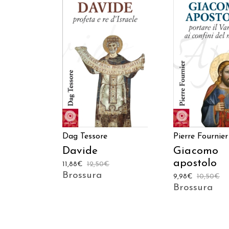
AGGIUNGI AL CARRELLO
AGGIUNGI AL C
Dag Tessore
Pierre Fournier
Davide
Giacomo
apostolo
11,88
€
12,50
€
Brossura
9,98
€
10,50
€
Brossura