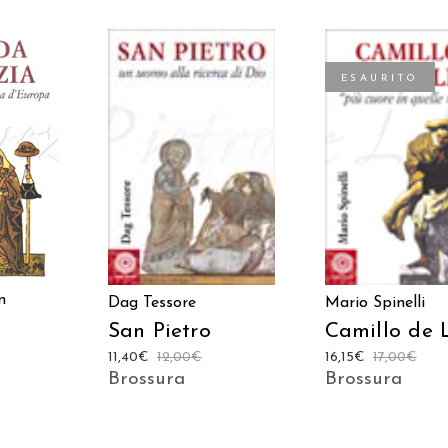
ESAURITO
ARRELLO
AGGIUNGI AL CARRELLO
LEGGI TUTT
n
Dag Tessore
Mario Spinelli
San Pietro
Camillo de L
11,40
€
12,00
€
16,15
€
17,00
€
Brossura
Brossura