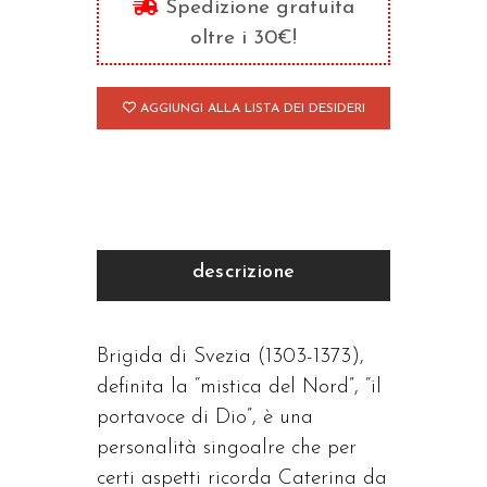
Spedizione gratuita
quantità
oltre i 30€!
AGGIUNGI ALLA LISTA DEI DESIDERI
descrizione
Brigida di Svezia (1303-1373),
definita la “mistica del Nord”, “il
portavoce di Dio”, è una
personalità singoalre che per
certi aspetti ricorda Caterina da