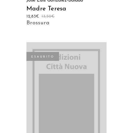
José Luis Gonzalez-Balado
Madre Teresa
12,83
€
13,50
€
Brossura
ESAURITO
LEGGI TUTTO