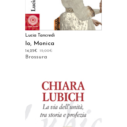
Lucia Tancredi
Io, Monica
14,25
€
15,00
€
Brossura