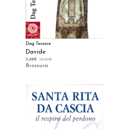
Dag Tessore
Davide
11,88
€
12,50
€
Brossura