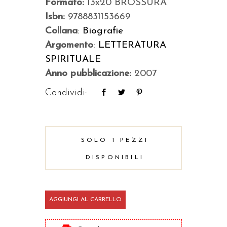
Formato:
13x20 BROSSURA
Isbn:
9788831153669
Collana
:
Biografie
Argomento
:
LETTERATURA
SPIRITUALE
Anno pubblicazione:
2007
Condividi:
SOLO 1 PEZZI
DISPONIBILI
Brigida
AGGIUNGI AL CARRELLO
di
Svezia