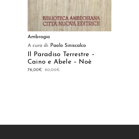
Ambrogio
A cura di:
Paolo Siniscalco
Il Paradiso Terrestre –
Caino e Abele – Noè
76,00
€
80,00
€