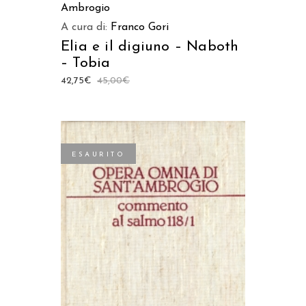
Ambrogio
A cura di:
Franco Gori
Elia e il digiuno – Naboth
– Tobia
42,75
€
45,00
€
ESAURITO
LEGGI TUTTO