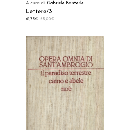
A cura di:
Gabriele Banterle
Lettere/3
61,75
€
65,00
€
AGGIUNGI AL CARRELLO