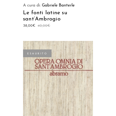
A cura di:
Gabriele Banterle
Le fonti latine su
sant’Ambrogio
38,00
€
40,00
€
ESAURITO
LEGGI TUTTO