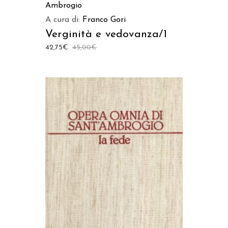
Ambrogio
A cura di:
Franco Gori
Verginità e vedovanza/1
42,75
€
45,00
€
AGGIUNGI AL CARRELLO