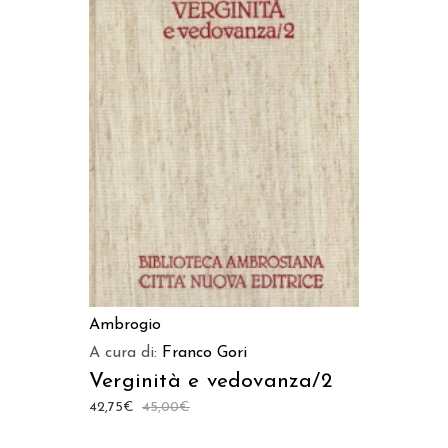
AGGIUNGI AL CARRELLO
Ambrogio
A cura di:
Franco Gori
Verginità e vedovanza/2
42,75
€
45,00
€