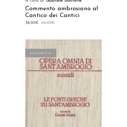
A cura di:
Gabriele Banterle
Commento ambrosiano al
Cantico dei Cantici
38,00
€
40,00
€
ESAURITO
LEGGI TUTTO