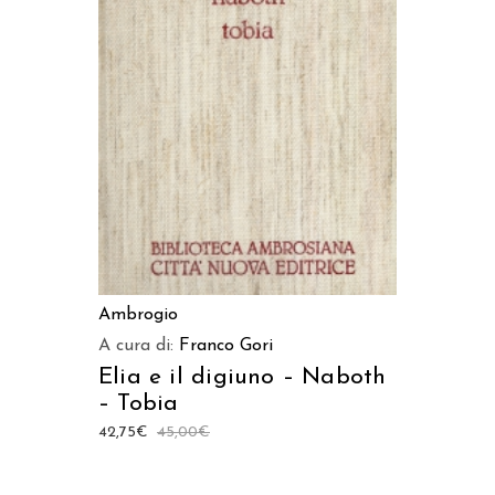
AGGIUNGI AL CARRELLO
Ambrogio
A cura di:
Franco Gori
Elia e il digiuno – Naboth
– Tobia
42,75
€
45,00
€