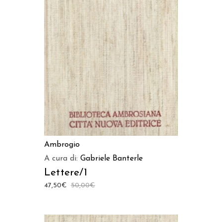
AGGIUNGI AL CARRELLO
Ambrogio
A cura di:
Gabriele Banterle
Lettere/1
47,50
€
50,00
€