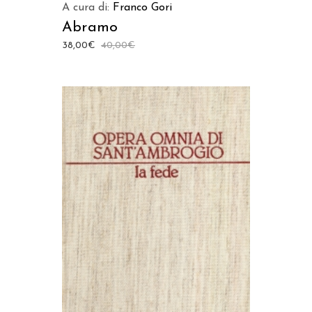
A cura di:
Franco Gori
Abramo
38,00
€
40,00
€
AGGIUNGI AL CARRELLO