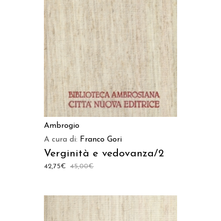
AGGIUNGI AL CARRELLO
Ambrogio
A cura di:
Franco Gori
Verginità e vedovanza/2
42,75
€
45,00
€