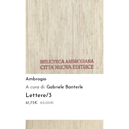
AGGIUNGI AL CARRELLO
Ambrogio
A cura di:
Gabriele Banterle
Lettere/3
61,75
€
65,00
€