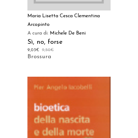
Maria Lisetta Cesca
Clementina
Arcopinto
A cura di:
Michele De Beni
Sì, no, forse
9,03
€
9,50
€
Brossura
AGGIUNGI AL CARRELLO