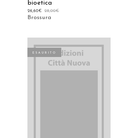
bioetica
26,60
€
28,00
€
Brossura
ESAURITO
LEGGI TUTTO