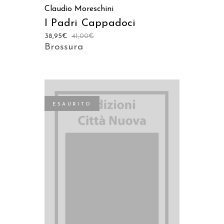
Claudio Moreschini
I Padri Cappadoci
38,95
€
41,00
€
Brossura
ESAURITO
LEGGI TUTTO