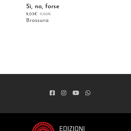
Sì, no, forse
9,03
€
9,50
€
Brossura