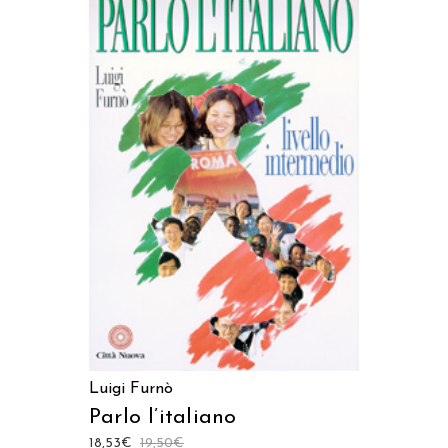
AGGIUNGI AL CARRELLO
Luigi Furnò
Parlo l’italiano
18,53
€
19,50
€