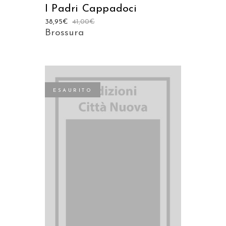
I Padri Cappadoci
38,95
€
41,00
€
Brossura
ESAURITO
LEGGI TUTTO