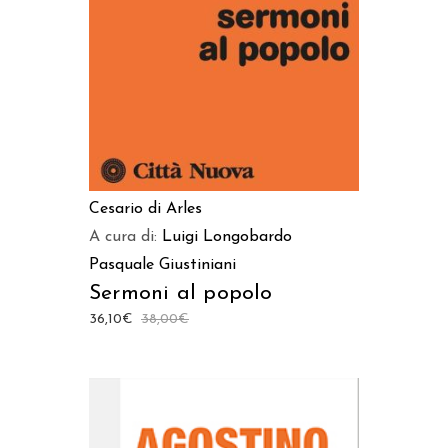
Cesario di Arles
A cura di:
Luigi Longobardo
Pasquale Giustiniani
Sermoni al popolo
36,10
€
38,00
€