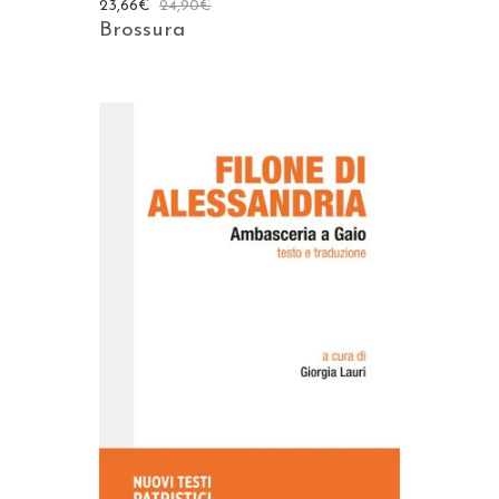
23,66
€
24,90
€
Brossura
AGGIUNGI AL CARRELLO