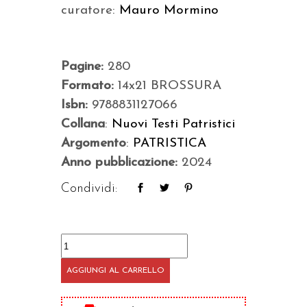
curatore:
Mauro Mormino
Pagine:
280
Formato:
14x21 BROSSURA
Isbn:
9788831127066
Collana
:
Nuovi Testi Patristici
Argomento
:
PATRISTICA
Anno pubblicazione:
2024
Condividi:
Tre
omelie
AGGIUNGI AL CARRELLO
contro
i