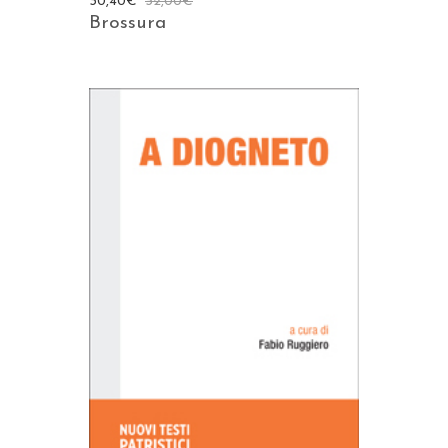
30,40
€
32,00
€
Brossura
AGGIUNGI AL CARRELLO