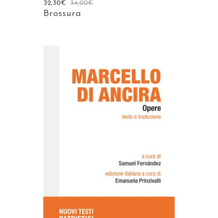
32,30
€
34,00
€
Brossura
AGGIUNGI AL CARRELLO