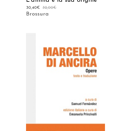
L’anima e la sua origine
30,40
€
32,00
€
Brossura
AGGIUNGI AL CARRELLO