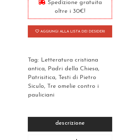
Spedizione gratuita
pauliciani
oltre i 30€!
quantità
AGGIUNGI ALLA LISTA DEI DESIDERI
Tag:
Letteratura cristiana
antica
,
Padri della Chiesa
,
Patrisitica
,
Testi di Pietro
Siculo
,
Tre omelie contro i
pauliciani
descrizione