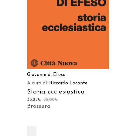
AGGIUNGI AL CARRELLO
Giovanni di Efeso
A cura di:
Riccardo Loconte
Storia ecclesiastica
33,25
€
35,00
€
Brossura